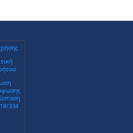
χρήσης
τική
ρήτου
ωση
ρφωσης
Σύσταση
018/334