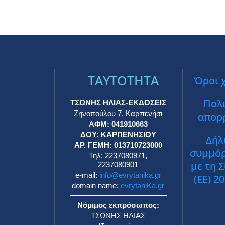
TAYTOTHTA
Όροι 
Πολι
ΤΣΩΝΗΣ ΗΛΙΑΣ-ΕΚΔΟΣΕΙΣ
Ζηνοπούλου 7, Καρπενήσι
απορ
ΑΦΜ: 041910663
ΔΟΥ: ΚΑΡΠΕΝΗΣΙΟΥ
Δήλ
ΑΡ. ΓΕΜΗ: 013710723000
συμμό
Τηλ: 2237080971,
με τη 
2237080901
e-mail:
info@evrytanika.gr
(ΕΕ) 2
domain name:
evrytaniKa.gr
Νόμιμος εκπρόσωπος:
ΤΣΩΝΗΣ ΗΛΙΑΣ