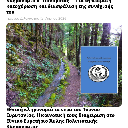
Κληρονομιά ο “Πανάρατος” – Για τη θεσμική
κατοχύρωση και διασφάλιση της συνέχισής
του
Γιώργος Ζαλοκώστας
2 Μαρτίου 2026
Εθνική κληρονομιά τα νερά του Τόρνου
Eυρυτανίας. Η κοινοτική τους διαχείριση στο
Εθνικό Ευρετήριο Άυλης Πολιτιστικής
Κληρονομιάς