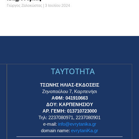
Γιώργος Ζαλοκώστας
3 Ιουλίου 2024
TAYTOTHTA
ΤΣΩΝΗΣ ΗΛΙΑΣ-ΕΚΔΟΣΕΙΣ
Ζηνοπούλου 7, Καρπενήσι
ΑΦΜ: 041910663
η
ΔΟΥ: ΚΑΡΠΕΝΗΣΙΟΥ
ΑΡ. ΓΕΜΗ: 013710723000
Τηλ: 2237080971, 2237080901
e-mail:
info@evrytanika.gr
domain name:
evrytaniKa.gr