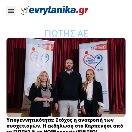
ΓΙΩΤΗΣ ΑΕ
Υπογεννητικότητα: Στόχος η ανατροπή των
συσχετισμών. Η εκδήλωση στο Καρπενήσι από
τη ΓΙΩΤΗΣ & τη HOPEgenesis (ΒΙΝΤΕΟ)