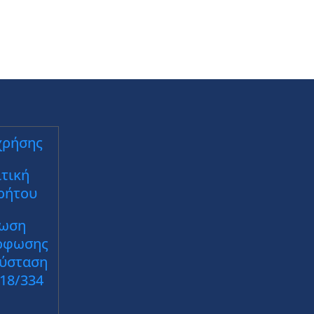
χρήσης
τική
ρήτου
ωση
ρφωσης
Σύσταση
018/334