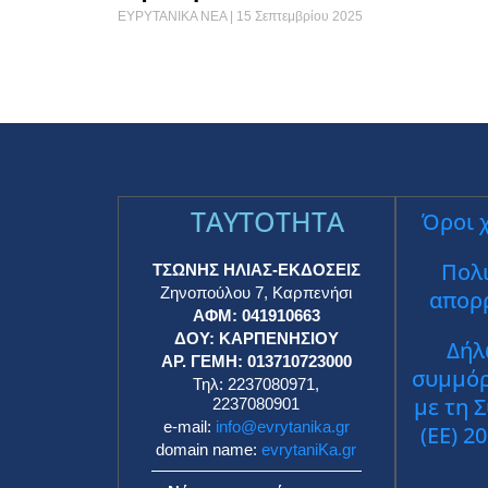
ΕΥΡΥΤΑΝΙΚΑ ΝΕΑ
15 Σεπτεμβρίου 2025
TAYTOTHTA
Όροι 
Πολι
ΤΣΩΝΗΣ ΗΛΙΑΣ-ΕΚΔΟΣΕΙΣ
Ζηνοπούλου 7, Καρπενήσι
απορ
ΑΦΜ: 041910663
ΔΟΥ: ΚΑΡΠΕΝΗΣΙΟΥ
Δήλ
ΑΡ. ΓΕΜΗ: 013710723000
συμμό
Τηλ: 2237080971,
με τη 
2237080901
e-mail:
info@evrytanika.gr
(ΕΕ) 2
domain name:
evrytaniKa.gr