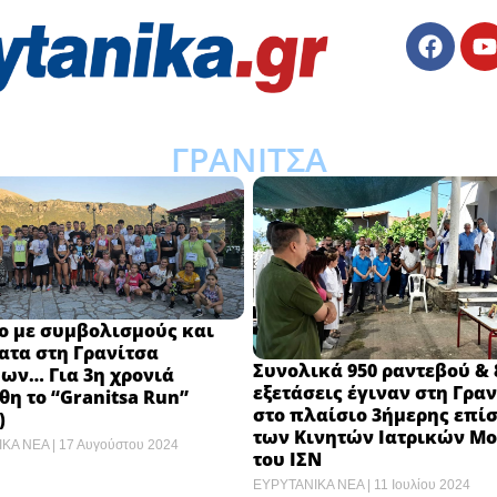
ΓΡΑΝΙΤΣΑ
ο με συμβολισμούς και
ατα στη Γρανίτσα
Συνολικά 950 ραντεβού & 
ων… Για 3η χρονιά
εξετάσεις έγιναν στη Γραν
θη το “Granitsa Run”
στο πλαίσιο 3ήμερης επί
)
των Κινητών Ιατρικών Μ
ΙΚΑ ΝΕΑ
17 Αυγούστου 2024
του ΙΣΝ
ΕΥΡΥΤΑΝΙΚΑ ΝΕΑ
11 Ιουλίου 2024