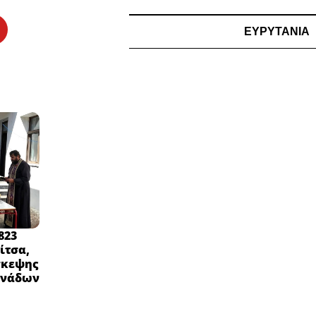
ΕΥΡΥΤΑΝΙΑ
823
ίτσα,
σκεψης
ονάδων