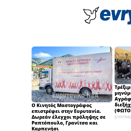
Τρέξιμ
μηνύμ
Αγράφ
διεξήχ
Ο Κινητός Μαστογράφος
(ΦΩΤΟ
επιστρέφει στην Ευρυτανία.
Δωρεάν έλεγχοι πρόληψης σε
ΕΥΡΥΤΑΝ
Ραπτόπουλο, Γρανίτσα και
Καρπενήσι