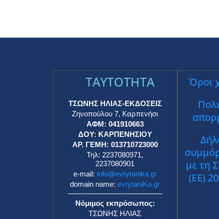
TAYTOTHTA
Όροι 
Πολι
ΤΣΩΝΗΣ ΗΛΙΑΣ-ΕΚΔΟΣΕΙΣ
Ζηνοπούλου 7, Καρπενήσι
απορ
ΑΦΜ: 041910663
ΔΟΥ: ΚΑΡΠΕΝΗΣΙΟΥ
Δήλ
ΑΡ. ΓΕΜΗ: 013710723000
συμμό
Τηλ: 2237080971,
με τη 
2237080901
e-mail:
info@evrytanika.gr
(ΕΕ) 2
domain name:
evrytaniKa.gr
Νόμιμος εκπρόσωπος:
ΤΣΩΝΗΣ ΗΛΙΑΣ