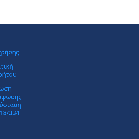
χρήσης
τική
ρήτου
ωση
ρφωσης
Σύσταση
018/334