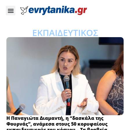
ΕΚΠΑΙΔΕΥΤΙΚΟΣ
Η Παναγιώτα Διαμαντή, η “δασκάλα της
Φουρνάς”, ανάμεσα στους 50 κορυφαίους
εκπαιδευτικούς του κόσμου – Τα βραβεία