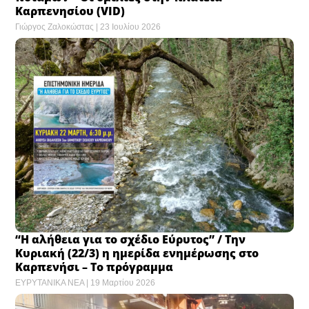
Καρπενησίου (VID)
Γιώργος Ζαλοκώστας
23 Ιουλίου 2026
“Η αλήθεια για το σχέδιο Εύρυτος” / Την
Κυριακή (22/3) η ημερίδα ενημέρωσης στο
Καρπενήσι – Το πρόγραμμα
ΕΥΡΥΤΑΝΙΚΑ ΝΕΑ
19 Μαρτίου 2026