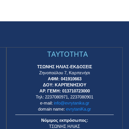
Έκτακτο Δημοτικό Συμβούλιο Καρπενησίου για
το έργο «Εύρυτος» – Στο επίκεντρο η εκτροπή
των ποταμών Καρπενησιώτη και Κρικελιώτη
ΕΥΡΥΤΑΝΙΚΑ ΝΕΑ
2 Νοεμβρίου 2025