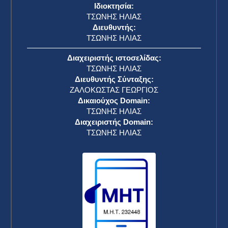
Δήμος Καρπενησίου: “Δεν θα συναινέσουμε σε
ενέργειες που στρέφονται κατά του φυσικού
πλούτου της Ευρυτανίας” – Αντίδραση στα
σχέδια εκτροπής των ποταμών
ΕΥΡΥΤΑΝΙΚΑ ΝΕΑ
31 Οκτωβρίου 2025
ΣΕΔΕ: “Δυσαρέσκεια και προβληματισμός για