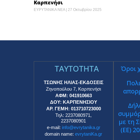
Καρπενήσι
ΕΥΡΥΤΑΝΙΚΑ ΝΕΑ
27 Οκτωβρίου 2025
TAYTOTHTA
Όροι 
Πολι
ΤΣΩΝΗΣ ΗΛΙΑΣ-ΕΚΔΟΣΕΙΣ
Ζηνοπούλου 7, Καρπενήσι
απορ
ΑΦΜ: 041910663
ΔΟΥ: ΚΑΡΠΕΝΗΣΙΟΥ
Δήλ
ΑΡ. ΓΕΜΗ: 013710723000
συμμό
Τηλ: 2237080971,
με τη 
2237080901
e-mail:
info@evrytanika.gr
(ΕΕ) 2
domain name:
evrytaniKa.gr