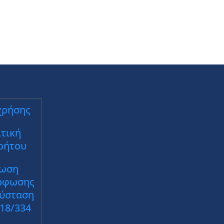
χρήσης
τική
ρήτου
ωση
ρφωσης
Σύσταση
018/334