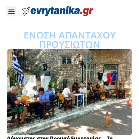
ΕΝΩΣΗ ΑΠΑΝΤΑΧΟΥ
ΠΡΟΥΣΙΩΤΩΝ
Αύγουστος στον Προυσό Ευρυτανίας… Το