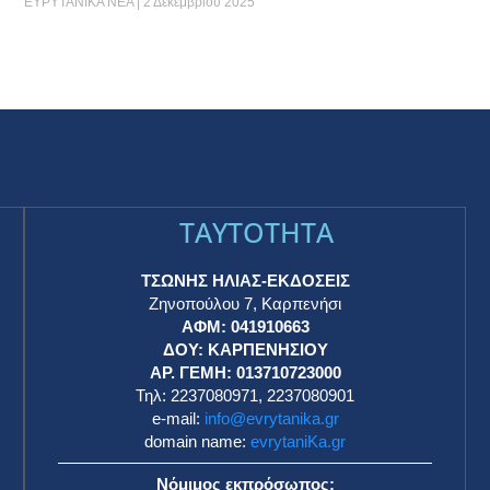
ΕΥΡΥΤΑΝΙΚΑ ΝΕΑ
2 Δεκεμβρίου 2025
TAYTOTHTA
ΤΣΩΝΗΣ ΗΛΙΑΣ-ΕΚΔΟΣΕΙΣ
Ζηνοπούλου 7, Καρπενήσι
ΑΦΜ: 041910663
η
ΔΟΥ: ΚΑΡΠΕΝΗΣΙΟΥ
ΑΡ. ΓΕΜΗ: 013710723000
Τηλ: 2237080971, 2237080901
e-mail:
info@evrytanika.gr
domain name:
evrytaniKa.gr
Νόμιμος εκπρόσωπος: