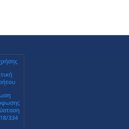
χρήσης
τική
ρήτου
ωση
ρφωσης
Σύσταση
018/334