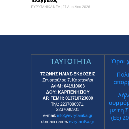
πλέγματος
ΕΥΡΥΤΑΝΙΚΑ ΝΕΑ
27 Απριλίου 2026
TAYTOTHTA
Όροι 
Πολι
ΤΣΩΝΗΣ ΗΛΙΑΣ-ΕΚΔΟΣΕΙΣ
Ζηνοπούλου 7, Καρπενήσι
απορ
ΑΦΜ: 041910663
ΔΟΥ: ΚΑΡΠΕΝΗΣΙΟΥ
Δήλ
ΑΡ. ΓΕΜΗ: 013710723000
συμμό
Τηλ: 2237080971,
με τη 
2237080901
e-mail:
info@evrytanika.gr
(ΕΕ) 2
domain name:
evrytaniKa.gr