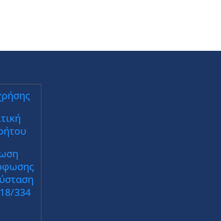
χρήσης
τική
ρήτου
ωση
ρφωσης
Σύσταση
018/334