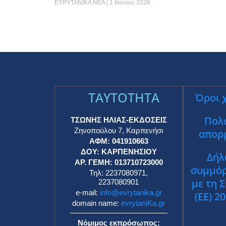
ΕΥΡΥΤΑΝΙΚΑ ΝΕΑ
1 Ιουνίου 2026
TAYTOTHTA
Όροι 
Πολι
ΤΣΩΝΗΣ ΗΛΙΑΣ-ΕΚΔΟΣΕΙΣ
Ζηνοπούλου 7, Καρπενήσι
απορ
ΑΦΜ: 041910663
ΔΟΥ: ΚΑΡΠΕΝΗΣΙΟΥ
Δήλ
ΑΡ. ΓΕΜΗ: 013710723000
συμμό
Τηλ: 2237080971,
με τη 
2237080901
e-mail:
info@evrytanika.gr
(ΕΕ) 2
domain name:
evrytaniKa.gr
Νόμιμος εκπρόσωπος: