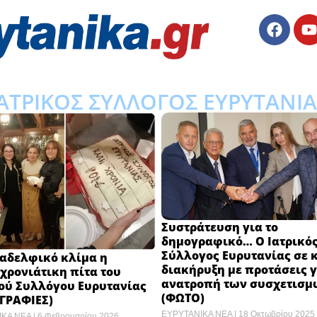
ΙΑΤΡΙΚΟΣ ΣΥΛΛΟΓΟΣ ΕΥΡΥΤΑΝΙΑ
Συστράτευση για το
δημογραφικό… Ο Ιατρικό
Σύλλογος Ευρυτανίας σε 
ναδελφικό κλίμα η
διακήρυξη με προτάσεις γ
χρονιάτικη πίτα του
ανατροπή των συσχετισμ
κού Συλλόγου Ευρυτανίας
(ΦΩΤΟ)
ΓΡΑΦΙΕΣ)
ΕΥΡΥΤΑΝΙΚΑ ΝΕΑ
18 Οκτωβρίου 2025
ΙΚΑ ΝΕΑ
6 Φεβρουαρίου 2026