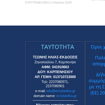
ΕΥΡΥΤΑΝΙΚΑ ΝΕΑ
2 Απριλίου 2026
TAYTOTHTA
Όροι 
Πολι
ΤΣΩΝΗΣ ΗΛΙΑΣ-ΕΚΔΟΣΕΙΣ
Ζηνοπούλου 7, Καρπενήσι
απορ
ΑΦΜ: 041910663
ΔΟΥ: ΚΑΡΠΕΝΗΣΙΟΥ
Δήλ
ΑΡ. ΓΕΜΗ: 013710723000
συμμό
Τηλ: 2237080971,
με τη 
2237080901
e-mail:
info@evrytanika.gr
(ΕΕ) 2
domain name:
evrytaniKa.gr
Νόμιμος εκπρόσωπος: