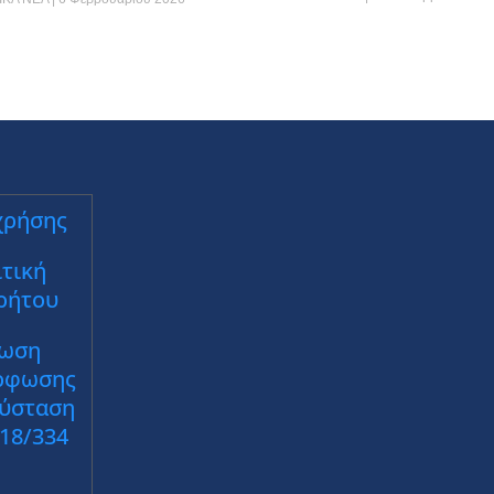
χρήσης
τική
ρήτου
ωση
ρφωσης
Σύσταση
018/334