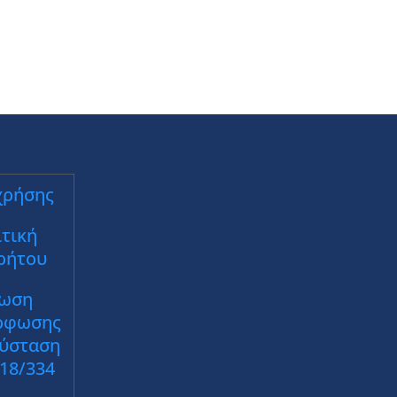
χρήσης
τική
ρήτου
ωση
ρφωσης
Σύσταση
018/334