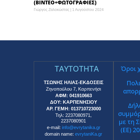
(ΒΙΝΤΕΟ+ΦΩΤΟΓΡΑΦΙΕΣ)
Γιώργος Ζαλοκώστας
1 Αυγούστου 2024
TAYTOTHTA
Όροι 
Πολι
ΤΣΩΝΗΣ ΗΛΙΑΣ-ΕΚΔΟΣΕΙΣ
Ζηνοπούλου 7, Καρπενήσι
απορ
ΑΦΜ: 041910663
ΔΟΥ: ΚΑΡΠΕΝΗΣΙΟΥ
Δήλ
ΑΡ. ΓΕΜΗ: 013710723000
συμμό
Τηλ: 2237080971,
με τη 
2237080901
e-mail:
info@evrytanika.gr
(ΕΕ) 2
domain name:
evrytaniKa.gr