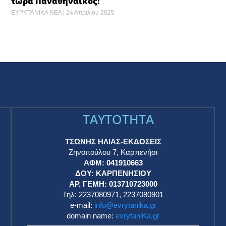
τώρα Παναθηναϊκός!
ΕΥΡΥΤΑΝΙΚΑ ΝΕΑ
24 Απριλίου 2025
TAYTOTHTA
ΤΣΩΝΗΣ ΗΛΙΑΣ-ΕΚΔΟΣΕΙΣ
Ζηνοπούλου 7, Καρπενήσι
ΑΦΜ: 041910663
η
ΔΟΥ: ΚΑΡΠΕΝΗΣΙΟΥ
ΑΡ. ΓΕΜΗ: 013710723000
Τηλ: 2237080971, 2237080901
e-mail:
info@evrytanika.gr
domain name:
evrytaniKa.gr