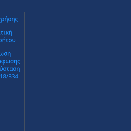
χρήσης
τική
ρήτου
ωση
ρφωσης
Σύσταση
018/334