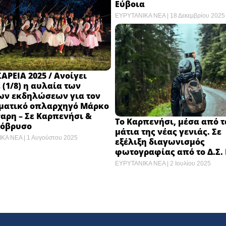
Εύβοια
ΕΥΡΥΤΑΝΙΚΑ ΝΕΑ
18 Δεκεμβρίου 2025
ΡΕΙΑ 2025 / Ανοίγει
(1/8) η αυλαία των
ων εκδηλώσεων για τον
ματικό οπλαρχηγό Μάρκο
αρη – Σε Καρπενήσι &
Το Καρπενήσι, μέσα από τ
όβρυσο
μάτια της νέας γενιάς. Σε
ΙΚΑ ΝΕΑ
1 Αυγούστου 2025
εξέλιξη διαγωνισμός
φωτογραφίας από το Δ.Σ.
ΕΥΡΥΤΑΝΙΚΑ ΝΕΑ
2 Ιουλίου 2025