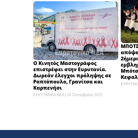
ΜΠΟΤΣΑ
απόψε 
2ήμερ
Ο Κινητός Μαστογράφος
εμβλη
επιστρέφει στην Ευρυτανία.
Μπότσ
Δωρεάν έλεγχοι πρόληψης σε
Κεφαλ
Ραπτόπουλο, Γρανίτσα και
ΕΥΡΥΤΑΝ
Καρπενήσι
ΕΥΡΥΤΑΝΙΚΑ ΝΕΑ
15 Σεπτεμβρίου 2025