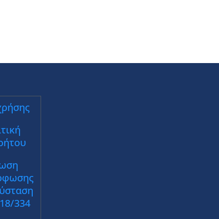
χρήσης
τική
ρήτου
ωση
ρφωσης
Σύσταση
018/334