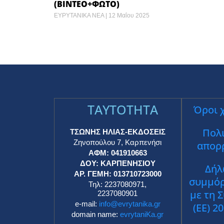
(ΒΙΝΤΕΟ+ΦΩΤΟ)
ΕΥΡΥΤΑΝΙΚΑ ΝΕΑ
12 Μαΐου 2025
TAYTOTHTA
Όροι 
Πολι
ΤΣΩΝΗΣ ΗΛΙΑΣ-ΕΚΔΟΣΕΙΣ
Ζηνοπούλου 7, Καρπενήσι
απορ
ΑΦΜ: 041910663
ΔΟΥ: ΚΑΡΠΕΝΗΣΙΟΥ
Δήλ
ΑΡ. ΓΕΜΗ: 013710723000
συμμό
Τηλ: 2237080971,
με τη 
2237080901
e-mail:
info@evrytanika.gr
(ΕΕ) 2
domain name:
evrytaniKa.gr