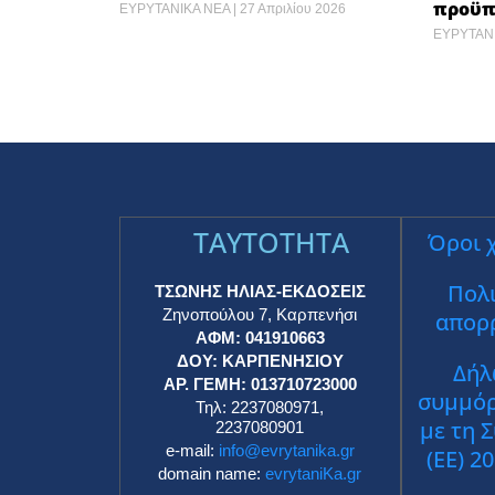
προϋπο
ΕΥΡΥΤΑΝΙΚΑ ΝΕΑ
27 Απριλίου 2026
ΕΥΡΥΤΑΝ
TAYTOTHTA
Όροι 
Πολι
ΤΣΩΝΗΣ ΗΛΙΑΣ-ΕΚΔΟΣΕΙΣ
Ζηνοπούλου 7, Καρπενήσι
απορ
ΑΦΜ: 041910663
ΔΟΥ: ΚΑΡΠΕΝΗΣΙΟΥ
Δήλ
ΑΡ. ΓΕΜΗ: 013710723000
συμμό
Τηλ: 2237080971,
με τη 
2237080901
e-mail:
info@evrytanika.gr
(ΕΕ) 2
domain name:
evrytaniKa.gr