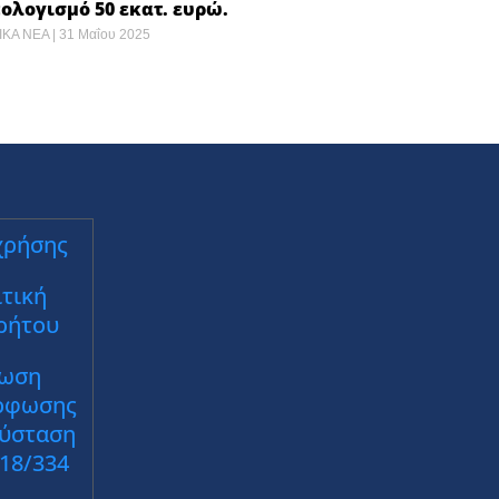
λογισμό 50 εκατ. ευρώ.
ΙΚΑ ΝΕΑ
31 Μαΐου 2025
χρήσης
τική
ρήτου
ωση
ρφωσης
Σύσταση
018/334