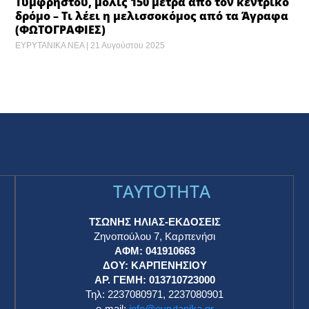
Τυμφρηστού, μόλις 150 μέτρα από τον κεντρικό
δρόμο – Τι λέει η μελισσοκόμος από τα Άγραφα
(ΦΩΤΟΓΡΑΦΙΕΣ)
ΕΥΡΥΤΑΝΙΚΑ ΝΕΑ
21 Αυγούστου 2025
TAYTOTHTA
ΤΣΩΝΗΣ ΗΛΙΑΣ-ΕΚΔΟΣΕΙΣ
Ζηνοπούλου 7, Καρπενήσι
ΑΦΜ: 041910663
η
ΔΟΥ: ΚΑΡΠΕΝΗΣΙΟΥ
ΑΡ. ΓΕΜΗ: 013710723000
Τηλ: 2237080971, 2237080901
e-mail:
info@evrytanika.gr