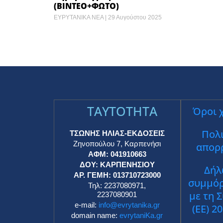
(ΒΙΝΤΕΟ+ΦΩΤΟ)
ΕΥΡΥΤΑΝΙΚΑ ΝΕΑ
29 Αυγούστου 2025
TAYTOTHTA
Όροι 
Πολι
ΤΣΩΝΗΣ ΗΛΙΑΣ-ΕΚΔΟΣΕΙΣ
Ζηνοπούλου 7, Καρπενήσι
απορ
ΑΦΜ: 041910663
ΔΟΥ: ΚΑΡΠΕΝΗΣΙΟΥ
Δήλ
ΑΡ. ΓΕΜΗ: 013710723000
συμμό
Τηλ: 2237080971,
με τη 
2237080901
e-mail:
info@evrytanika.gr
(ΕΕ) 2
domain name:
evrytaniKa.gr