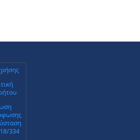
χρήσης
τική
ρήτου
ωση
ρφωσης
Σύσταση
018/334