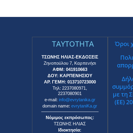
TAYTOTHTA
Όροι 
Πολι
ΤΣΩΝΗΣ ΗΛΙΑΣ-ΕΚΔΟΣΕΙΣ
Ζηνοπούλου 7, Καρπενήσι
απορ
ΑΦΜ: 041910663
ΔΟΥ: ΚΑΡΠΕΝΗΣΙΟΥ
Δήλ
ΑΡ. ΓΕΜΗ: 013710723000
συμμό
Τηλ: 2237080971,
με τη 
2237080901
e-mail:
info@evrytanika.gr
(ΕΕ) 2
domain name:
evrytaniKa.gr
Νόμιμος εκπρόσωπος:
ΤΣΩΝΗΣ ΗΛΙΑΣ
Ιδιοκτησία: