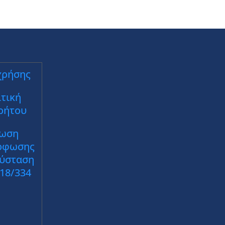
χρήσης
τική
ρήτου
ωση
ρφωσης
Σύσταση
018/334