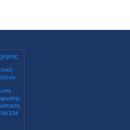
χρήσης
τική
ρήτου
ωση
ρφωσης
Σύσταση
018/334