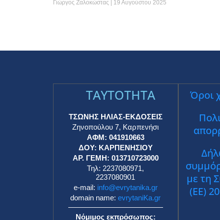
Γιώργος Ζαλοκώστας
19 Αυγούστου 2025
TAYTOTHTA
Όροι 
Πολι
ΤΣΩΝΗΣ ΗΛΙΑΣ-ΕΚΔΟΣΕΙΣ
Ζηνοπούλου 7, Καρπενήσι
απορ
ΑΦΜ: 041910663
ΔΟΥ: ΚΑΡΠΕΝΗΣΙΟΥ
Δήλ
ΑΡ. ΓΕΜΗ: 013710723000
συμμό
Τηλ: 2237080971,
με τη 
2237080901
e-mail:
info@evrytanika.gr
(ΕΕ) 2
domain name:
evrytaniKa.gr
Νόμιμος εκπρόσωπος: