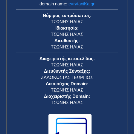
“Να μπείτε στις αίθουσες με θάρρος και να
βγείτε περήφανοι γιατί προσπαθήσατε” – Το
μήνυμα της Ελένης Μπενιάτα για τις
Πανελλαδικές
ΕΥΡΥΤΑΝΙΚΑ ΝΕΑ
29 Μαΐου 2026