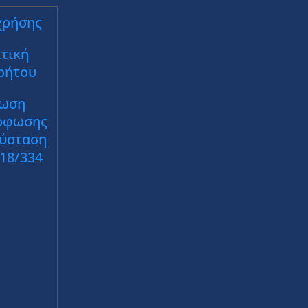
χρήσης
τική
ρήτου
ωση
ρφωσης
Σύσταση
018/334