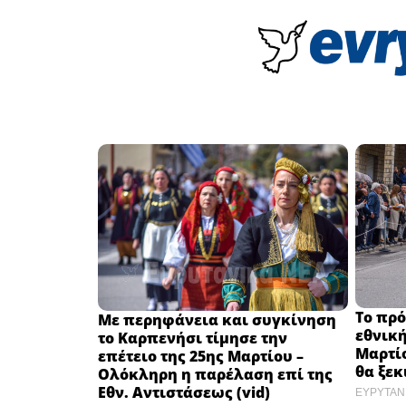
Το πρ
Με περηφάνεια και συγκίνηση
εθνική
το Καρπενήσι τίμησε την
Μαρτίο
επέτειο της 25ης Μαρτίου –
θα ξεκ
Ολόκληρη η παρέλαση επί της
Εθν. Αντιστάσεως (vid)
ΕΥΡΥΤΑΝ