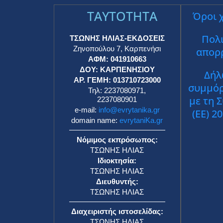
TAYTOTHTA
Όροι 
Πολι
ΤΣΩΝΗΣ ΗΛΙΑΣ-ΕΚΔΟΣΕΙΣ
Ζηνοπούλου 7, Καρπενήσι
απορ
ΑΦΜ: 041910663
ΔΟΥ: ΚΑΡΠΕΝΗΣΙΟΥ
Δήλ
ΑΡ. ΓΕΜΗ: 013710723000
συμμό
Τηλ: 2237080971,
με τη 
2237080901
e-mail:
info@evrytanika.gr
(ΕΕ) 2
domain name:
evrytaniKa.gr
Νόμιμος εκπρόσωπος:
ΤΣΩΝΗΣ ΗΛΙΑΣ
Ιδιοκτησία:
ΤΣΩΝΗΣ ΗΛΙΑΣ
Διευθυντής:
ΤΣΩΝΗΣ ΗΛΙΑΣ
Διαχειριστής ιστοσελίδας:
ΤΣΩΝΗΣ ΗΛΙΑΣ