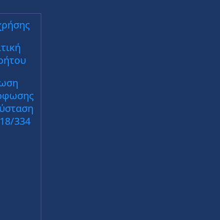
χρήσης
τική
ρήτου
ωση
ρφωσης
Σύσταση
018/334