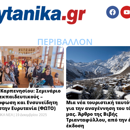
ΠΕΡΙΒΑΛΛΟΝ
 Καρπενησίου: Σεμινάριο
 εκπαιδευτικούς –
Μια νέα τουριστική ταυτό
ρφωση και Ενσυνείδητη
για την αναγέννηση του 
στην Ευρυτανία (ΦΩΤΟ)
μας. Άρθρο της Βιβής
ΙΚΑ ΝΕΑ
19 Δεκεμβρίου 2025
Τριανταφύλλου, από την 
έκδοση