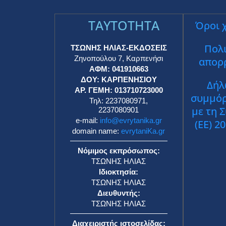
TAYTOTHTA
Όροι 
Πολι
ΤΣΩΝΗΣ ΗΛΙΑΣ-ΕΚΔΟΣΕΙΣ
Ζηνοπούλου 7, Καρπενήσι
απορ
ΑΦΜ: 041910663
ΔΟΥ: ΚΑΡΠΕΝΗΣΙΟΥ
Δήλ
ΑΡ. ΓΕΜΗ: 013710723000
συμμό
Τηλ: 2237080971,
με τη 
2237080901
e-mail:
info@evrytanika.gr
(ΕΕ) 2
domain name:
evrytaniKa.gr
Νόμιμος εκπρόσωπος:
ΤΣΩΝΗΣ ΗΛΙΑΣ
Ιδιοκτησία:
ΤΣΩΝΗΣ ΗΛΙΑΣ
Διευθυντής:
ΤΣΩΝΗΣ ΗΛΙΑΣ
Διαχειριστής ιστοσελίδας: