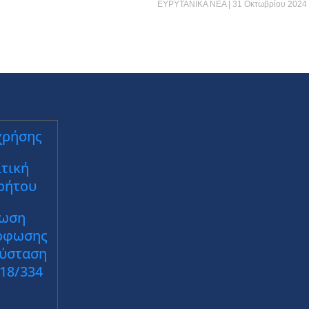
ΕΥΡΥΤΑΝΙΚΑ ΝΕΑ
31 Οκτωβρίου 2024
χρήσης
τική
ρήτου
ωση
ρφωσης
Σύσταση
018/334