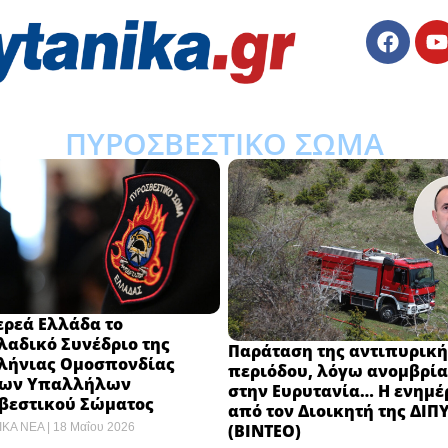
ΠΥΡΟΣΒΕΣΤΙΚΟ ΣΩΜΑ
ερεά Ελλάδα το
λαδικό Συνέδριο της
Παράταση της αντιπυρική
λήνιας Ομοσπονδίας
περιόδου, λόγω ανομβρία
ων Υπαλλήλων
στην Ευρυτανία… Η ενημ
βεστικού Σώματος
από τον Διοικητή της ΔΙΠ
(ΒΙΝΤΕΟ)
ΙΚΑ ΝΕΑ
18 Μαΐου 2026