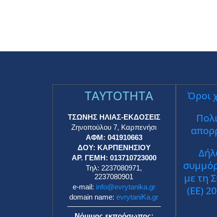
TAYTOTHTA
Όροι 
Πολι
ΤΣΩΝΗΣ ΗΛΙΑΣ-ΕΚΔΟΣΕΙΣ
Ζηνοπούλου 7, Καρπενήσι
απορ
ΑΦΜ: 041910663
ΔΟΥ: ΚΑΡΠΕΝΗΣΙΟΥ
Δήλ
ΑΡ. ΓΕΜΗ: 013710723000
συμμό
Τηλ: 2237080971,
με τη 
2237080901
e-mail:
info@evrytanika.gr
(ΕΕ) 2
domain name:
evrytaniKa.gr
Νόμιμος εκπρόσωπος: