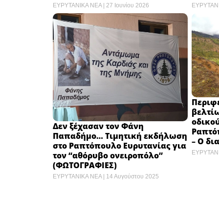
ΕΥΡΥΤΑΝΙΚΑ ΝΕΑ
27 Ιουνίου 2026
ΕΥΡΥΤΑΝ
Περιφέ
βελτί
οδικο
Δεν ξέχασαν τον Φάνη
Ραπτό
Παπαδήμο… Τιμητική εκδήλωση
– Ο δι
στο Ραπτόπουλο Ευρυτανίας για
ΕΥΡΥΤΑΝ
τον “αθόρυβο ονειροπόλο”
(ΦΩΤΟΓΡΑΦΙΕΣ)
ΕΥΡΥΤΑΝΙΚΑ ΝΕΑ
14 Αυγούστου 2025