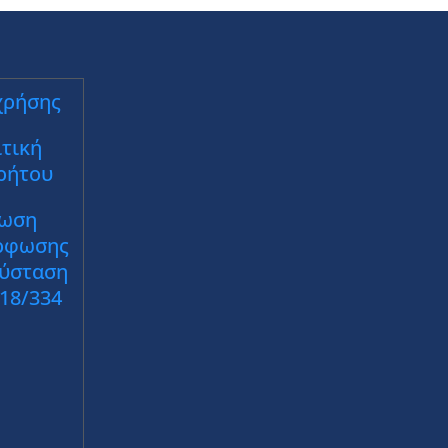
χρήσης
τική
ρήτου
ωση
ρφωσης
Σύσταση
018/334