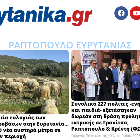
ΡΑΠΤΟΠΟΥΛΟ ΕΥΡΥΤΑΝΙΑΣ
Συνολικά 227 πολίτες -εν
και παιδιά- εξετάστηκαν
δωρεάν στη δράση προλη
τία ευλογιάς των
ιατρικής σε Γρανίτσα,
ροβάτων στην Ευρυτανία…
Ραπτόπουλο & Κρέντη (Φ
ύ νέα αυστηρά μέτρα σε
ν περιοχή
Γιώργος Ζαλοκώστας
9 Νοεμβρίου 202