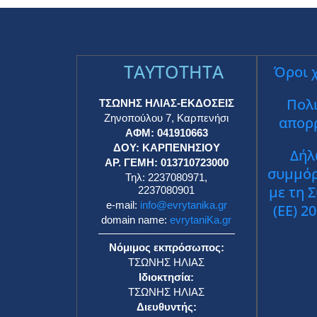
TAYTOTHTA
Όροι 
Πολι
ΤΣΩΝΗΣ ΗΛΙΑΣ-ΕΚΔΟΣΕΙΣ
Ζηνοπούλου 7, Καρπενήσι
απορ
ΑΦΜ: 041910663
ΔΟΥ: ΚΑΡΠΕΝΗΣΙΟΥ
Δήλ
ΑΡ. ΓΕΜΗ: 013710723000
συμμό
Τηλ: 2237080971,
με τη 
2237080901
e-mail:
info@evrytanika.gr
(ΕΕ) 2
domain name:
evrytaniKa.gr
Νόμιμος εκπρόσωπος:
ΤΣΩΝΗΣ ΗΛΙΑΣ
Ιδιοκτησία:
ΤΣΩΝΗΣ ΗΛΙΑΣ
Διευθυντής: