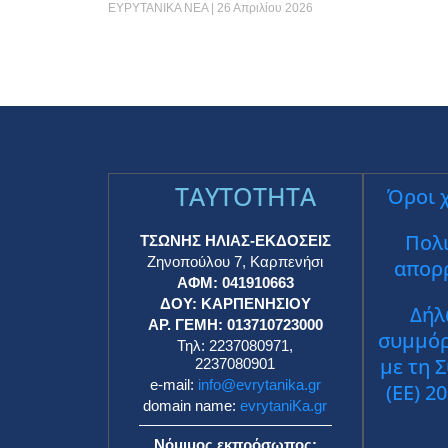
ΕΥΡΥΤΑΝΙΚΑ ΝΕΑ
26 Απριλίου 2026
TAYTOTHTA
Όροι 
Πολι
ΤΣΩΝΗΣ ΗΛΙΑΣ-ΕΚΔΟΣΕΙΣ
Ζηνοπούλου 7, Καρπενήσι
απορ
ΑΦΜ: 041910663
ΔΟΥ: ΚΑΡΠΕΝΗΣΙΟΥ
Δήλ
ΑΡ. ΓΕΜΗ: 013710723000
συμμό
Τηλ: 2237080971,
με τη 
2237080901
e-mail:
info@evrytanika.gr
(ΕΕ) 2
domain name:
evrytaniKa.gr
Νόμιμος εκπρόσωπος: