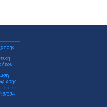
χρήσης
τική
ρήτου
ωση
ρφωσης
Σύσταση
018/334