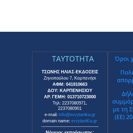
TAYTOTHTA
Όροι 
Πολι
ΤΣΩΝΗΣ ΗΛΙΑΣ-ΕΚΔΟΣΕΙΣ
Ζηνοπούλου 7, Καρπενήσι
απορ
ΑΦΜ: 041910663
ΔΟΥ: ΚΑΡΠΕΝΗΣΙΟΥ
Δήλ
ΑΡ. ΓΕΜΗ: 013710723000
συμμό
Τηλ: 2237080971,
με τη 
2237080901
e-mail:
info@evrytanika.gr
(ΕΕ) 2
domain name:
evrytaniKa.gr
Νόμιμος εκπρόσωπος: