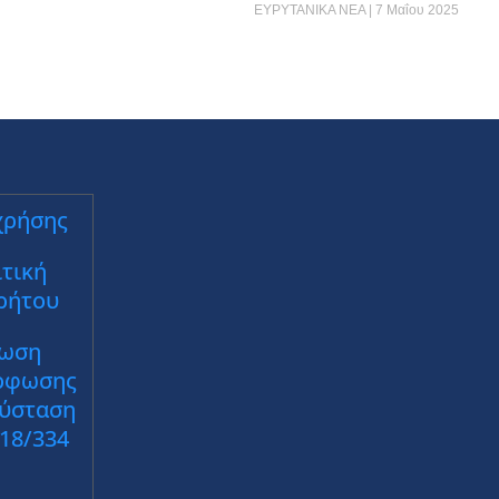
ΕΥΡΥΤΑΝΙΚΑ ΝΕΑ
7 Μαΐου 2025
χρήσης
τική
ρήτου
ωση
ρφωσης
Σύσταση
018/334