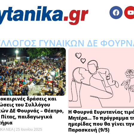
ΥΛΛΟΓΟΣ ΓΥΝΑΙΚΩΝ ΔΕ ΦΟΥΡΝ
οκαιρινές δράσεις και
ώσεις του Συλλόγου
ών ΔΕ Φουρνάς – Θέατρο,
Η Φουρνά Ευρυτανίας τιμά
 Πίτας, παιδαγωγικά
Μητέρα… Το πρόγραμμα τ
τήρια
ημερίδας που θα γίνει τη
Παρασκευή (9/5)
ΙΚΑ ΝΕΑ
25 Ιουνίου 2025