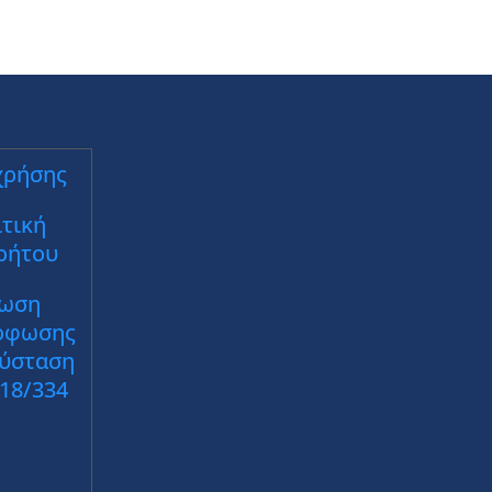
χρήσης
τική
ρήτου
ωση
ρφωσης
Σύσταση
018/334