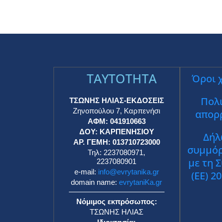
TAYTOTHTA
Όροι 
Πολι
ΤΣΩΝΗΣ ΗΛΙΑΣ-ΕΚΔΟΣΕΙΣ
Ζηνοπούλου 7, Καρπενήσι
απορ
ΑΦΜ: 041910663
ΔΟΥ: ΚΑΡΠΕΝΗΣΙΟΥ
Δήλ
ΑΡ. ΓΕΜΗ: 013710723000
συμμό
Τηλ: 2237080971,
με τη 
2237080901
e-mail:
info@evrytanika.gr
(ΕΕ) 2
domain name:
evrytaniKa.gr
Νόμιμος εκπρόσωπος:
ΤΣΩΝΗΣ ΗΛΙΑΣ