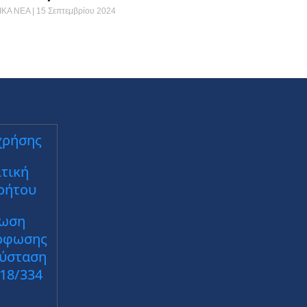
ΙΚΑ ΝΕΑ
15 Σεπτεμβρίου 2024
χρήσης
τική
ρήτου
ωση
ρφωσης
Σύσταση
018/334