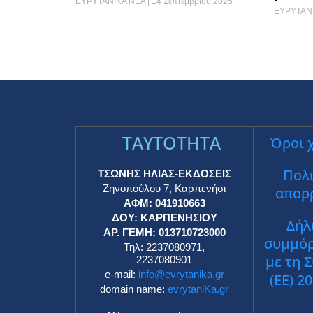
ΕΥΡΥΤΑΝΙΚΑ ΝΕΑ
14 Σεπτεμβρίου 2025
ΕΥΡΥΤΑΝ
TAYTOTHTA
Όροι 
Πολι
ΤΣΩΝΗΣ ΗΛΙΑΣ-ΕΚΔΟΣΕΙΣ
Ζηνοπούλου 7, Καρπενήσι
απορ
ΑΦΜ: 041910663
ΔΟΥ: ΚΑΡΠΕΝΗΣΙΟΥ
Δήλ
ΑΡ. ΓΕΜΗ: 013710723000
συμμό
Τηλ: 2237080971,
με τη 
2237080901
e-mail:
info@evrytanika.gr
(ΕΕ) 2
domain name:
evrytaniKa.gr