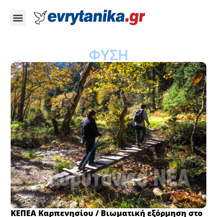
ΦΥΣΗ
ΚΕΠΕΑ Καρπενησίου / Βιωματική εξόρμηση στο