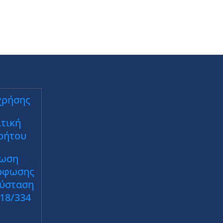
χρήσης
τική
ρήτου
ωση
ρφωσης
Σύσταση
018/334