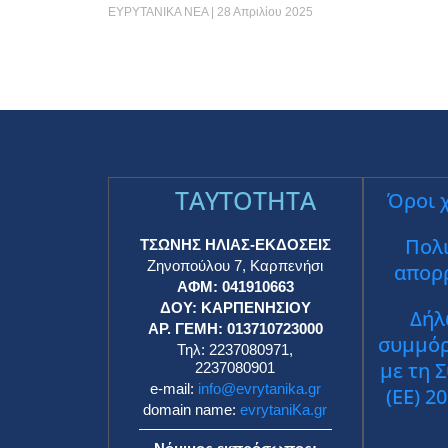
ΕΥΡΥΤΑΝΙΚΑ ΝΕΑ
28 Απριλίου 2025
TAYTOTHTA
Όροι 
Πολι
ΤΣΩΝΗΣ ΗΛΙΑΣ-ΕΚΔΟΣΕΙΣ
Ζηνοπούλου 7, Καρπενήσι
απορ
ΑΦΜ: 041910663
ΔΟΥ: ΚΑΡΠΕΝΗΣΙΟΥ
Δήλ
ΑΡ. ΓΕΜΗ: 013710723000
συμμό
Τηλ: 2237080971,
με τη 
2237080901
e-mail:
info@evrytanika.gr
(ΕΕ) 2
domain name:
evrytaniKa.gr