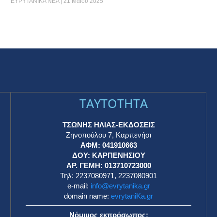
ΕΥΡΥΤΑΝΙΚΑ ΝΕΑ
21 Μαΐου 2025
TAYTOTHTA
ΤΣΩΝΗΣ ΗΛΙΑΣ-ΕΚΔΟΣΕΙΣ
Ζηνοπούλου 7, Καρπενήσι
ΑΦΜ: 041910663
η
ΔΟΥ: ΚΑΡΠΕΝΗΣΙΟΥ
ΑΡ. ΓΕΜΗ: 013710723000
Τηλ: 2237080971, 2237080901
e-mail:
info@evrytanika.gr
domain name:
evrytaniKa.gr
Νόμιμος εκπρόσωπος: