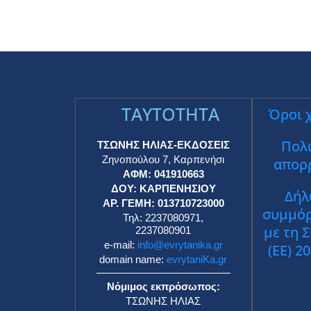
TAYTOTHTA
Όροι 
Πολι
ΤΣΩΝΗΣ ΗΛΙΑΣ-ΕΚΔΟΣΕΙΣ
Ζηνοπούλου 7, Καρπενήσι
απορ
ΑΦΜ: 041910663
ΔΟΥ: ΚΑΡΠΕΝΗΣΙΟΥ
Δήλ
ΑΡ. ΓΕΜΗ: 013710723000
συμμό
Τηλ: 2237080971,
με τη 
2237080901
e-mail:
info@evrytanika.gr
(ΕΕ) 2
domain name:
evrytaniKa.gr
Νόμιμος εκπρόσωπος:
ΤΣΩΝΗΣ ΗΛΙΑΣ