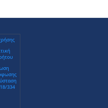
χρήσης
τική
ρήτου
ωση
ρφωσης
Σύσταση
018/334