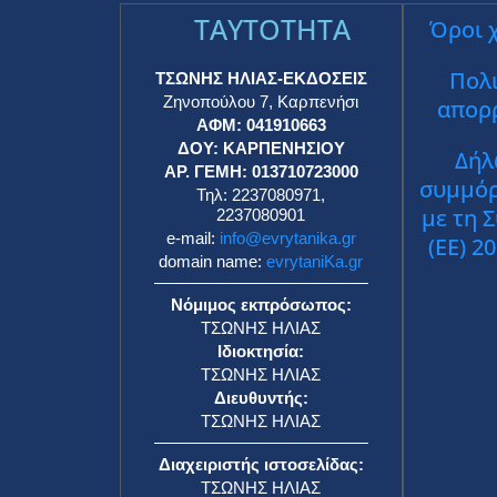
TAYTOTHTA
Όροι 
Πολι
ΤΣΩΝΗΣ ΗΛΙΑΣ-ΕΚΔΟΣΕΙΣ
Ζηνοπούλου 7, Καρπενήσι
απορ
ΑΦΜ: 041910663
ΔΟΥ: ΚΑΡΠΕΝΗΣΙΟΥ
Δήλ
ΑΡ. ΓΕΜΗ: 013710723000
συμμό
Τηλ: 2237080971,
με τη 
2237080901
e-mail:
info@evrytanika.gr
(ΕΕ) 2
domain name:
evrytaniKa.gr
Νόμιμος εκπρόσωπος:
ΤΣΩΝΗΣ ΗΛΙΑΣ
Ιδιοκτησία:
ΤΣΩΝΗΣ ΗΛΙΑΣ
Διευθυντής:
ΤΣΩΝΗΣ ΗΛΙΑΣ
Διαχειριστής ιστοσελίδας:
ΤΣΩΝΗΣ ΗΛΙΑΣ