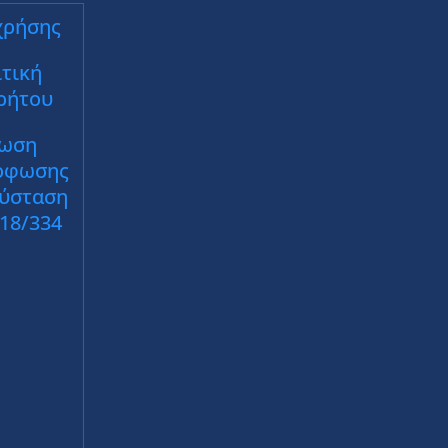
χρήσης
τική
ρήτου
ωση
ρφωσης
Σύσταση
018/334