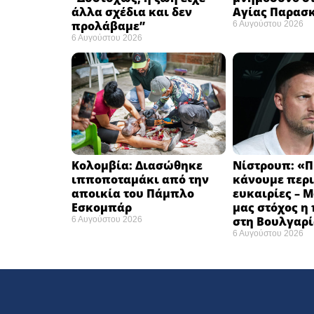
άλλα σχέδια και δεν
Αγίας Παρασ
προλάβαμε”
6 Αυγούστου 2026
6 Αυγούστου 2026
Κολομβία: Διασώθηκε
Νίστρουπ: «Π
ιπποποταμάκι από την
κάνουμε περι
αποικία του Πάμπλο
ευκαιρίες – 
Εσκομπάρ ​
μας στόχος η
στη Βουλγαρί
6 Αυγούστου 2026
6 Αυγούστου 2026