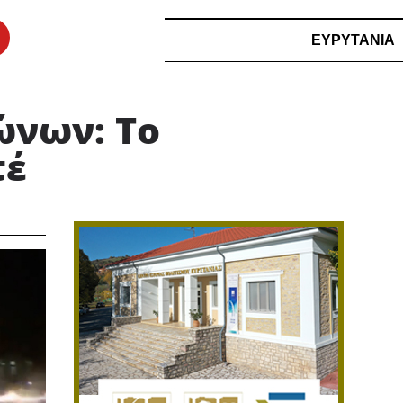
ΕΥΡΥΤΑΝΙΑ
ώνων: Το
τέ