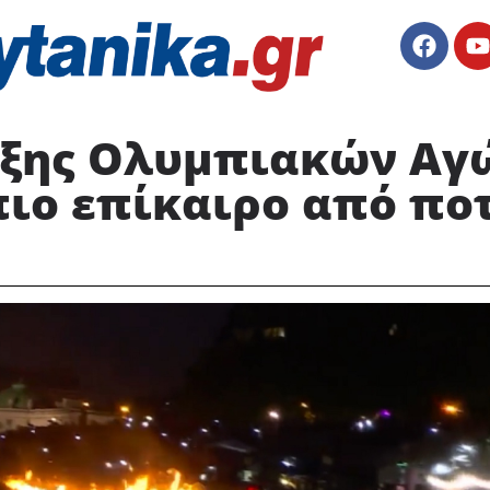
ρξης Ολυμπιακών Αγ
πιο επίκαιρο από πο