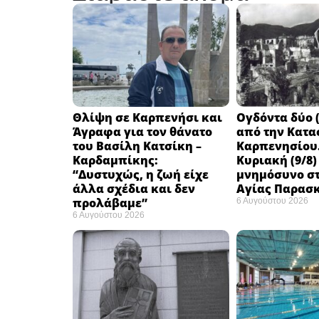
Θλίψη σε Καρπενήσι και
Ογδόντα δύο (
Άγραφα για τον θάνατο
από την Κατα
του Βασίλη Κατσίκη –
Καρπενησίου.
Καρδαμπίκης:
Κυριακή (9/8)
“Δυστυχώς, η ζωή είχε
μνημόσυνο στ
άλλα σχέδια και δεν
Αγίας Παρασ
προλάβαμε”
6 Αυγούστου 2026
6 Αυγούστου 2026