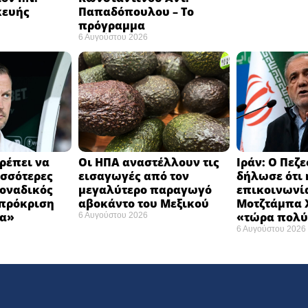
κευής
Παπαδόπουλου – Το
πρόγραμμα
6 Αυγούστου 2026
ρέπει να
Οι ΗΠΑ αναστέλλουν τις
Ιράν: Ο Πεζ
σσότερες
εισαγωγές από τον
δήλωσε ότι 
Μοναδικός
μεγαλύτερο παραγωγό
επικοινωνία
 πρόκριση
αβοκάντο του Μεξικού ​
Μοτζτάμπα Χ
α» ​
«τώρα πολύ
6 Αυγούστου 2026
6 Αυγούστου 2026