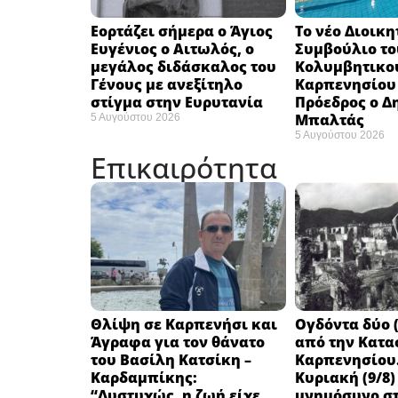
Εορτάζει σήμερα ο Άγιος
Το νέο Διοικη
Ευγένιος ο Αιτωλός, ο
Συμβούλιο το
μεγάλος διδάσκαλος του
Κολυμβητικο
Γένους με ανεξίτηλο
Καρπενησίου (
στίγμα στην Ευρυτανία
Πρόεδρος ο Δ
Μπαλτάς
5 Αυγούστου 2026
5 Αυγούστου 2026
Επικαιρότητα
Θλίψη σε Καρπενήσι και
Ογδόντα δύο (
Άγραφα για τον θάνατο
από την Κατα
του Βασίλη Κατσίκη –
Καρπενησίου.
Καρδαμπίκης:
Κυριακή (9/8)
“Δυστυχώς, η ζωή είχε
μνημόσυνο στ