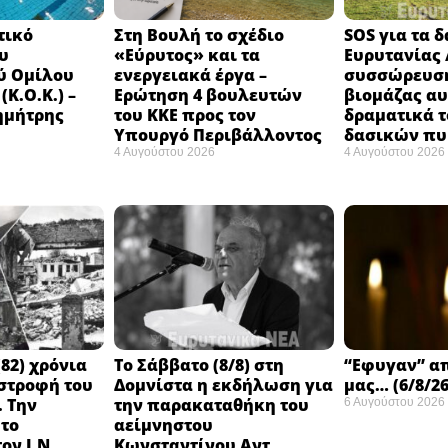
τικό
Στη Βουλή το σχέδιο
SOS για τα 
υ
«Εύρυτος» και τα
Ευρυτανίας 
ύ Ομίλου
ενεργειακά έργα –
συσσώρευση
Κ.Ο.Κ.) –
Ερώτηση 4 βουλευτών
βιομάζας αυ
ημήτρης
του ΚΚΕ προς τον
δραματικά τ
Υπουργό Περιβάλλοντος
δασικών π
4 Αυγούστου 2026
4 Αυγούστου 2026
82) χρόνια
Το Σάββατο (8/8) στη
“Εφυγαν” α
στροφή του
Δομνίστα η εκδήλωση για
μας… (6/8/26
 Την
την παρακαταθήκη του
6 Αυγούστου 2026
 το
αείμνηστου
ον Ι.Ν.
Κωνσταντίνου Αντ.