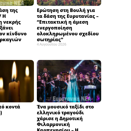
δάση της
Ερώτηση στη Βουλή για
/ Η
τα δάση της Ευρυτανίας –
 νεκρής
“Eπιτακτική η άμεση
ξάνει
ενεργοποίηση
ον κίνδυνο
ολοκληρωμένου σχεδίου
υρκαγιών
σωτηρίας”
4 Αυγούστου 2026
πό κοντά
Ένα μουσικό ταξίδι στο
)
ελληνικό τραγούδι
χάρισε η Δημοτική
Φιλαρμονική
Καρπενησίου – Η