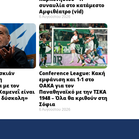
συναυλία στο κατάμεστο
Αμφιθέατρο (vid)
6 Αυγούστου 2026
εσκιάν
Conference League: Κακή
η
εμφάνιση και 1-1 στο
 με τον
ΟΑΚΑ για τον
αμενεΐ είναι
Παναθηναϊκό με την ΤΣΚΑ
 δύσκολη» ​
1948 – Όλα θα κριθούν στη
Σόφια ​
6 Αυγούστου 2026