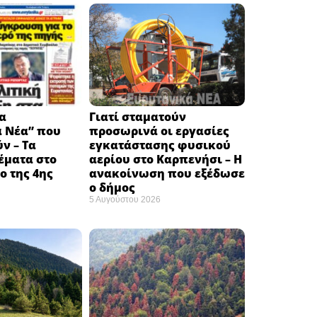
α
Γιατί σταματούν
ά Νέα” που
προσωρινά οι εργασίες
ν – Τα
εγκατάστασης φυσικού
έματα στο
αερίου στο Καρπενήσι – Η
 της 4ης
ανακοίνωση που εξέδωσε
ο δήμος
5 Αυγούστου 2026