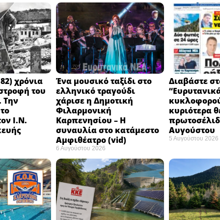
82) χρόνια
Ένα μουσικό ταξίδι στο
Διαβάστε στ
στροφή του
ελληνικό τραγούδι
“Ευρυτανικ
 Την
χάρισε η Δημοτική
κυκλοφορού
 το
Φιλαρμονική
κυριότερα θ
ον Ι.Ν.
Καρπενησίου – Η
πρωτοσέλιδο
κευής
συναυλία στο κατάμεστο
Αυγούστου
Αμφιθέατρο (vid)
5 Αυγούστου 2026
6 Αυγούστου 2026