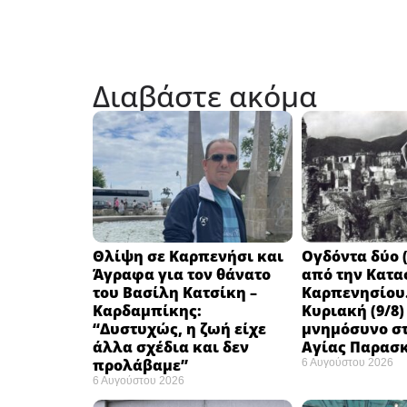
Διαβάστε ακόμα
Θλίψη σε Καρπενήσι και
Ογδόντα δύο (
Άγραφα για τον θάνατο
από την Κατα
του Βασίλη Κατσίκη –
Καρπενησίου.
Καρδαμπίκης:
Κυριακή (9/8)
“Δυστυχώς, η ζωή είχε
μνημόσυνο στ
άλλα σχέδια και δεν
Αγίας Παρασ
προλάβαμε”
6 Αυγούστου 2026
6 Αυγούστου 2026