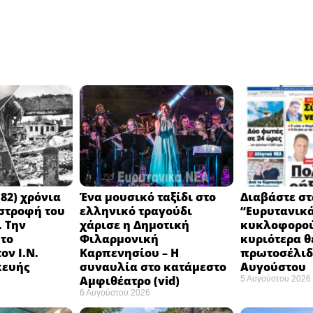
82) χρόνια
Ένα μουσικό ταξίδι στο
Διαβάστε στ
στροφή του
ελληνικό τραγούδι
“Ευρυτανικ
 Την
χάρισε η Δημοτική
κυκλοφορού
 το
Φιλαρμονική
κυριότερα θ
ον Ι.Ν.
Καρπενησίου – Η
πρωτοσέλιδο
κευής
συναυλία στο κατάμεστο
Αυγούστου
Αμφιθέατρο (vid)
5 Αυγούστου 2026
6 Αυγούστου 2026