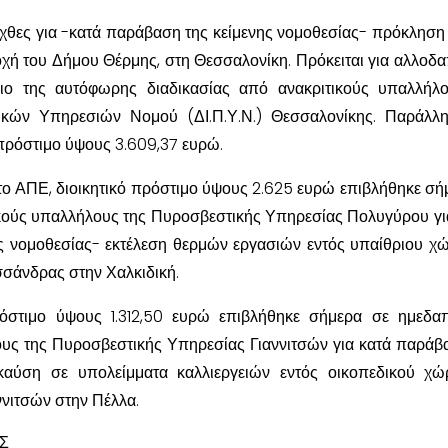
χθες για -κατά παράβαση της κείμενης νομοθεσίας- πρόκλησ
οχή του Δήμου Θέρμης, στη Θεσσαλονίκη. Πρόκειται για αλλοδ
ιο της αυτόφωρης διαδικασίας από ανακριτικούς υπαλλήλ
ικών Υπηρεσιών Νομού (ΔΙ.Π.Υ.Ν.) Θεσσαλονίκης. Παράλλ
 πρόστιμο ύψους 3.609,37 ευρώ.
ο ΑΠΕ, διοικητικό πρόστιμο ύψους 2.625 ευρώ επιβλήθηκε σή
κούς υπαλλήλους της Πυροσβεστικής Υπηρεσίας Πολυγύρου γι
ς νομοθεσίας- εκτέλεση θερμών εργασιών εντός υπαίθριου χ
σάνδρας στην Χαλκιδική.
πρόστιμο ύψους 1.312,50 ευρώ επιβλήθηκε σήμερα σε ημεδ
ους της Πυροσβεστικής Υπηρεσίας Γιαννιτσών για κατά παράβ
 καύση σε υπολείμματα καλλιεργειών εντός οικοπεδικού χ
ννιτσών στην Πέλλα.
Σ