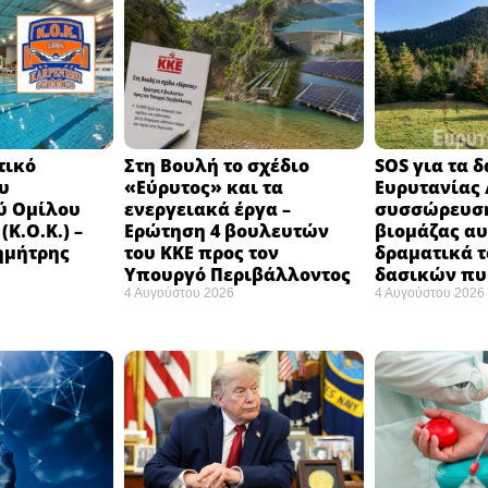
τικό
Στη Βουλή το σχέδιο
SOS για τα 
υ
«Εύρυτος» και τα
Ευρυτανίας 
ύ Ομίλου
ενεργειακά έργα –
συσσώρευση
Κ.Ο.Κ.) –
Ερώτηση 4 βουλευτών
βιομάζας αυ
ημήτρης
του ΚΚΕ προς τον
δραματικά τ
Υπουργό Περιβάλλοντος
δασικών π
4 Αυγούστου 2026
4 Αυγούστου 2026