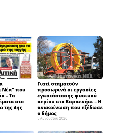
α
Γιατί σταματούν
ά Νέα” που
προσωρινά οι εργασίες
ν – Τα
εγκατάστασης φυσικού
έματα στο
αερίου στο Καρπενήσι – Η
 της 4ης
ανακοίνωση που εξέδωσε
ο δήμος
5 Αυγούστου 2026