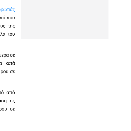
η
φωτιάς
από που
ους της
ηλα του
μερα σε
α -κατά
ώρου σε
από από
αση της
ώρου σε