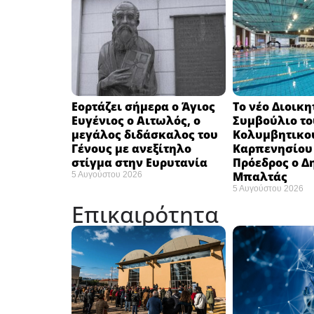
Εορτάζει σήμερα ο Άγιος
Το νέο Διοικη
Ευγένιος ο Αιτωλός, ο
Συμβούλιο το
μεγάλος διδάσκαλος του
Κολυμβητικο
Γένους με ανεξίτηλο
Καρπενησίου (
στίγμα στην Ευρυτανία
Πρόεδρος ο Δ
Μπαλτάς
5 Αυγούστου 2026
5 Αυγούστου 2026
Επικαιρότητα