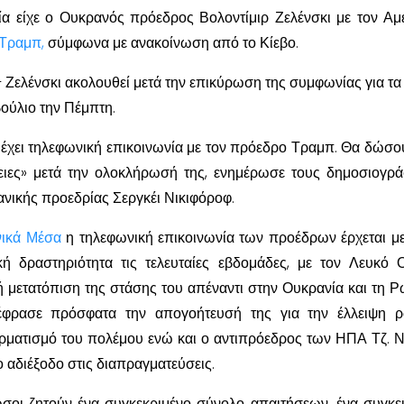
ία είχε ο Ουκρανός πρόεδρος Βολοντίμιρ Ζελένσκι με τον Αμ
 Τραμπ,
σύμφωνα με ανακοίνωση από το Κίεβο.
 Ζελένσκι ακολουθεί μετά την επικύρωση της συμφωνίας για τα
ούλιο την Πέμπτη.
έχει τηλεφωνική επικοινωνία με τον πρόεδρο Τραμπ. Θα δώσο
ειες» μετά την ολοκλήρωσή της, ενημέρωσε τους δημοσιογρ
νικής προεδρίας Σεργκέι Νικιφόροφ.
νικά Μέσα
η τηλεφωνική επικοινωνία των προέδρων έρχεται μ
κή δραστηριότητα τις τελευταίες εβδομάδες, με τον Λευκό 
ή μετατόπιση της στάσης του απέναντι στην Ουκρανία και τη Ρ
φρασε πρόσφατα την απογοήτευσή της για την έλλειψη ρ
ερματισμό του πολέμου ενώ και ο αντιπρόεδρος των ΗΠΑ Τζ. Ν
ο αδιέξοδο στις διαπραγματεύσεις.
ώσοι ζητούν ένα συγκεκριμένο σύνολο απαιτήσεων, ένα συγκε