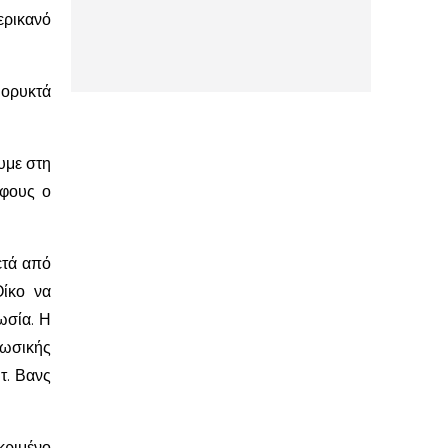
ερικανό
 ορυκτά
υμε στη
άφους ο
ετά από
Οίκο να
ωσία. Η
ωσικής
τ. Βανς
κριμένο