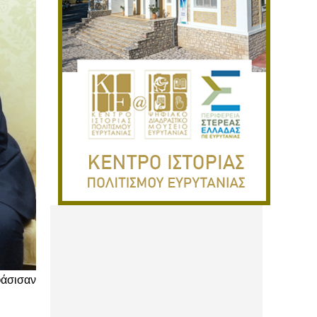
φάσισαν