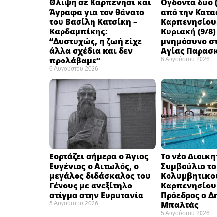
Θλίψη σε Καρπενήσι και
Ογδόντα δύο (
Άγραφα για τον θάνατο
από την Κατα
του Βασίλη Κατσίκη –
Καρπενησίου.
Καρδαμπίκης:
Κυριακή (9/8)
“Δυστυχώς, η ζωή είχε
μνημόσυνο στ
άλλα σχέδια και δεν
Αγίας Παρασ
προλάβαμε”
6 Αυγούστου 2026
6 Αυγούστου 2026
Εορτάζει σήμερα ο Άγιος
Το νέο Διοικη
Ευγένιος ο Αιτωλός, ο
Συμβούλιο το
μεγάλος διδάσκαλος του
Κολυμβητικο
Γένους με ανεξίτηλο
Καρπενησίου (
στίγμα στην Ευρυτανία
Πρόεδρος ο Δ
Μπαλτάς
5 Αυγούστου 2026
5 Αυγούστου 2026