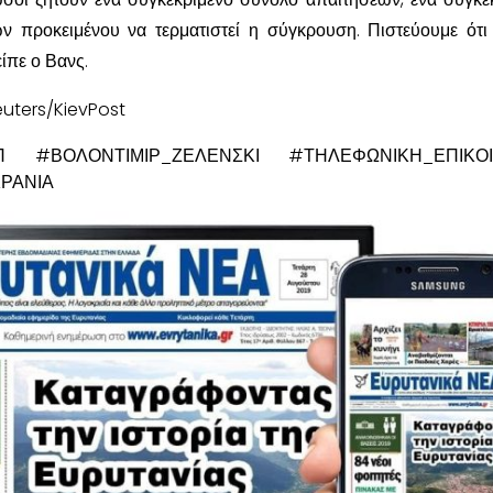
προκειμένου να τερματιστεί η σύγκρουση. Πιστεύουμε ότι
είπε ο Βανς.
euters/KievPost
Π #ΒΟΛΟΝΤΙΜΙΡ_ΖΕΛΕΝΣΚΙ #ΤΗΛΕΦΩΝΙΚΗ_ΕΠΙΚΟΙ
ΡΑΝΙΑ