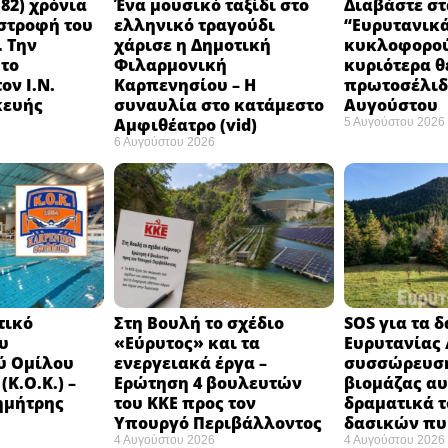
82) χρόνια
Ένα μουσικό ταξίδι στο
Διαβάστε στ
στροφή του
ελληνικό τραγούδι
“Ευρυτανικ
 Την
χάρισε η Δημοτική
κυκλοφορού
 το
Φιλαρμονική
κυριότερα θ
ον Ι.Ν.
Καρπενησίου – Η
πρωτοσέλιδο
κευής
συναυλία στο κατάμεστο
Αυγούστου
Αμφιθέατρο (vid)
5 Αυγούστου 2026
6 Αυγούστου 2026
τικό
Στη Βουλή το σχέδιο
SOS για τα 
υ
«Εύρυτος» και τα
Ευρυτανίας 
ύ Ομίλου
ενεργειακά έργα –
συσσώρευση
Κ.Ο.Κ.) –
Ερώτηση 4 βουλευτών
βιομάζας αυ
ημήτρης
του ΚΚΕ προς τον
δραματικά τ
Υπουργό Περιβάλλοντος
δασικών π
4 Αυγούστου 2026
4 Αυγούστου 2026