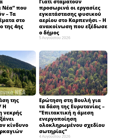
α
Γιατί σταματούν
ά Νέα” που
προσωρινά οι εργασίες
ν – Τα
εγκατάστασης φυσικού
έματα στο
αερίου στο Καρπενήσι – Η
 της 4ης
ανακοίνωση που εξέδωσε
ο δήμος
5 Αυγούστου 2026
δάση της
Ερώτηση στη Βουλή για
/ Η
τα δάση της Ευρυτανίας –
 νεκρής
“Eπιτακτική η άμεση
ξάνει
ενεργοποίηση
ον κίνδυνο
ολοκληρωμένου σχεδίου
υρκαγιών
σωτηρίας”
4 Αυγούστου 2026