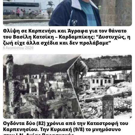
Θλίψη σε Καρπενήσι και Άγραφα για τον θάνατο
του Βασίλη Κατσίκη – Καρδαμπίκης: “Δυστυχώς, η
ζωή είχε άλλα σχέδια και δεν προλάβαμε”
6 Αυγούστου 2026
Ογδόντα δύο (82) χρόνια από την Καταστροφή του
Καρπενησίου. Την Κυριακή (9/8) το μνημόσυνο