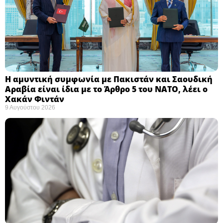
Η αμυντική συμφωνία με Πακιστάν και Σαουδική
Αραβία είναι ίδια με το Άρθρο 5 του ΝΑΤΟ, λέει ο
Χακάν Φιντάν ​
9 Αυγούστου 2026