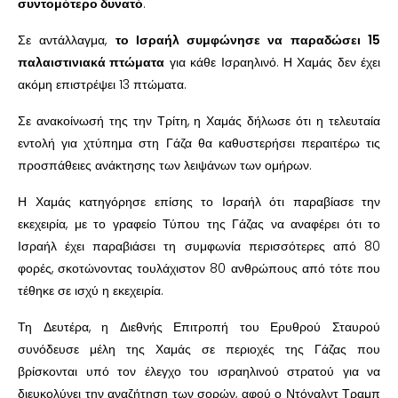
συντομότερο δυνατό
.
Σε αντάλλαγμα,
το Ισραήλ συμφώνησε να παραδώσει 15
παλαιστινιακά πτώματα
για κάθε Ισραηλινό. Η Χαμάς δεν έχει
ακόμη επιστρέψει 13 πτώματα.
Σε ανακοίνωσή της την Τρίτη, η Χαμάς δήλωσε ότι η τελευταία
εντολή για χτύπημα στη Γάζα θα καθυστερήσει περαιτέρω τις
προσπάθειες ανάκτησης των λειψάνων των ομήρων.
Η Χαμάς κατηγόρησε επίσης το Ισραήλ ότι παραβίασε την
εκεχειρία, με το γραφείο Τύπου της Γάζας να αναφέρει ότι το
Ισραήλ έχει παραβιάσει τη συμφωνία περισσότερες από 80
φορές, σκοτώνοντας τουλάχιστον 80 ανθρώπους από τότε που
τέθηκε σε ισχύ η εκεχειρία.
Τη Δευτέρα, η Διεθνής Επιτροπή του Ερυθρού Σταυρού
συνόδευσε μέλη της Χαμάς σε περιοχές της Γάζας που
βρίσκονται υπό τον έλεγχο του ισραηλινού στρατού για να
διευκολύνει την αναζήτηση των σορών, αφού ο Ντόναλντ Τραμπ