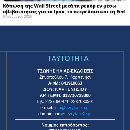
Κόπωση της Wall Street μετά τα ρεκόρ εν μέσω
αβεβαιότητας για το Ιράν, το πετρέλαιο και τη Fed
6 Αυγούστου 2026
TAYTOTHTA
ΤΣΩΝΗΣ ΗΛΙΑΣ-ΕΚΔΟΣΕΙΣ
Ζηνοπούλου 7, Καρπενήσι
ΑΦΜ: 041910663
η
ΔΟΥ: ΚΑΡΠΕΝΗΣΙΟΥ
ΑΡ. ΓΕΜΗ: 013710723000
Τηλ: 2237080971, 2237080901
e-mail:
info@evrytanika.gr
domain name:
evrytaniKa.gr
Νόμιμος εκπρόσωπος: