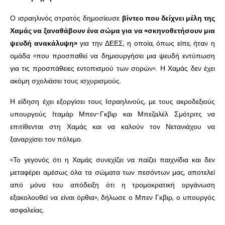
Ο ισραηλινός στρατός δημοσίευσε
βίντεο που δείχνει μέλη της
Χαμάς να ξαναθάβουν ένα σώμα για να «σκηνοθετήσουν μια
ψευδή ανακάλυψη»
για την ΔΕΕΣ, η οποία, όπως είπε, ήταν η
ομάδα «που προσπαθεί να δημιουργήσει μια ψευδή εντύπωση
για τις προσπάθειες εντοπισμού των σορών». Η Χαμάς δεν έχει
ακόμη σχολιάσει τους ισχυρισμούς.
Η είδηση ​​έχει εξοργίσει τους Ισραηλινούς, με τους ακροδεξιούς
υπουργούς Ιταμάρ Μπεν-Γκβιρ και Μπεζαλέλ Σμότριτς να
επιτίθενται στη Χαμάς και να καλούν τον Νετανιάχου να
ξαναρχίσει τον πόλεμο.
«Το γεγονός ότι η Χαμάς συνεχίζει να παίζει παιχνίδια και δεν
μεταφέρει αμέσως όλα τα σώματα των πεσόντων μας, αποτελεί
από μόνο του απόδειξη ότι η τρομοκρατική οργάνωση
εξακολουθεί να είναι όρθια», δήλωσε ο Μπεν Γκβιρ, ο υπουργός
ασφαλείας.