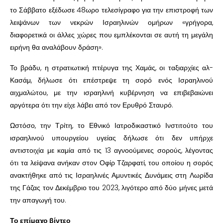
το Σάββατο εξέδωσε 48ωρο τελεσίγραφο για την επιστροφή των
λειψάνων των νεκρών Ισραηλινών ομήρων «γρήγορα,
διαφορετικά οι άλλες χώρες που εμπλέκονται σε αυτή τη μεγάλη
ειρήνη θα αναλάβουν δράση».
Το βράδυ, η στρατιωτική πτέρυγα της Χαμάς, οι ταξιαρχίες αλ-
Κασάμ, δήλωσε ότι επέστρεψε τη σορό ενός Ισραηλινού
αιχμαλώτου, με την ισραηλινή κυβέρνηση να επιβεβαιώνει
αργότερα ότι την είχε λάβει από τον Ερυθρό Σταυρό.
Ωστόσο, την Τρίτη, το Εθνικό Ιατροδικαστικό Ινστιτούτο του
ισραηλινού υπουργείου υγείας δήλωσε ότι δεν υπήρχε
αντιστοιχία με καμία από τις 13 αγνοούμενες σορούς, λέγοντας
ότι τα λείψανα ανήκαν στον Οφίρ Τζαρφατί, του οποίου η σορός
ανακτήθηκε από τις Ισραηλινές Αμυντικές Δυνάμεις στη Λωρίδα
της Γάζας τον Δεκέμβριο του 2023, λιγότερο από δύο μήνες μετά
την απαγωγή του.
Το επίμαχο βίντεο