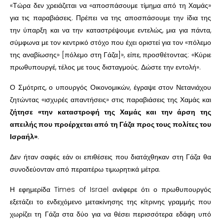
«Τώρα δεν χρειάζεται να «αποσπάσουμε τίμημα από τη Χαμάς»
για τις παραβιάσεις. Πρέπει να της αποσπάσουμε την ίδια της
την ύπαρξη και να την καταστρέψουμε εντελώς, μια για πάντα,
σύμφωνα με τον κεντρικό στόχο που έχει οριστεί για τον «πόλεμο
της αναβίωσης» [πόλεμο στη Γάζα]», είπε, προσθέτοντας: «Κύριε
πρωθυπουργέ, τέλος με τους δισταγμούς. Δώστε την εντολή».
Ο Σμότριτς, ο υπουργός Οικονομικών, έγραψε στον Νετανιάχου
ζητώντας «ισχυρές απαντήσεις» στις παραβιάσεις της Χαμάς και
ζήτησε «την καταστροφή της Χαμάς και την άρση της
απειλής που προέρχεται από τη Γάζα προς τους πολίτες του
Ισραήλ»
.
Δεν ήταν σαφές εάν οι επιθέσεις που διατάχθηκαν στη Γάζα θα
συνοδεύονταν από περαιτέρω τιμωρητικά μέτρα.
Η εφημερίδα Times of Israel ανέφερε ότι ο πρωθυπουργός
εξετάζει το ενδεχόμενο μετακίνησης της κίτρινης γραμμής που
χωρίζει τη Γάζα στα δύο για να θέσει περισσότερα εδάφη υπό