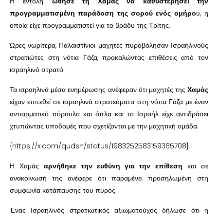
Η εντολή
ώθησε τη Χαμάς να καθυστερήσει την
προγραμματισμένη παράδοση της σορού ενός ομήρο
υ, η
οποία είχε προγραμματιστεί για το βράδυ της Τρίτης.
Ώρες νωρίτερα, Παλαιστίνιοι μαχητές πυροβόλησαν Ισραηλινούς
στρατιώτες στη νότια Γάζα, προκαλώντας επιθέσεις από τον
ισραηλινό στρατό.
Τα ισραηλινά μέσα ενημέρωσης ανέφεραν ότι μαχητές της
Χαμάς
είχαν επιτεθεί σε ισραηλινά στρατεύματα στη νότια Γάζα με έναν
αντιαρματικό πύραυλο και όπλα και το Ισραήλ είχε αντιδράσει
χτυπώντας υποδομές που σχετίζονται με την μαχητική ομάδα.
{https://x.com/qudsn/status/1983252583159365708}
Η Χαμάς
αρνήθηκε την ευθύνη για την επίθεση
και σε
ανακοίνωσή της ανέφερε ότι παραμένει προσηλωμένη στη
συμφωνία κατάπαυσης του πυρός.
Ένας Ισραηλινός στρατιωτικός αξιωματούχος δήλωσε ότι η