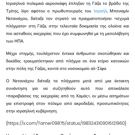
Ισραηλινά πολεμικά αεροσκάφη έπληξαν τη Γάζα το βράδυ της
Τρίτης, λίγο αφότου ο πρωθυπουργός του
Ισραήλ
, Μπενιαμίν
Νετανιάχου, διέταξε τον στρατό να πραγματοποιήσει «ισχυρά
πλήγματα» στη Γάζα, στην τελευταία δοκιμασία της ολοένα και
πιο ασταθούς εκεχειρίας που έχει συμφωνηθεί με τη μεσολάβηση
των ΗΠΑ.
Μέχρι στιγμής, τουλάχιστον έντεκα άνθρωποι σκοτώθηκαν και
δεκάδες τραυματίστηκαν από πλήγμα σε ένα κτίριο κατοικιών
στην πόλη της Γάζας, κοντά στο νοσοκομείο αλ-Σίφα.
Ο Νετανιάχου διέταξε τα πλήγματα μετά από μια έκτακτη
συνάντηση για να συζητηθούν αυτό που αποκάλεσε
«παραβιάσεις της εκεχειρίας από τη Χαμάς», εν μέσω αιτημάτων
για επιστροφή στον πόλεμο από ακροδεξιές προσωπικότητες
στην ισραηλινή κυβέρνηση.
{https://x.com/Tamer09875/status/1983243109015121960}