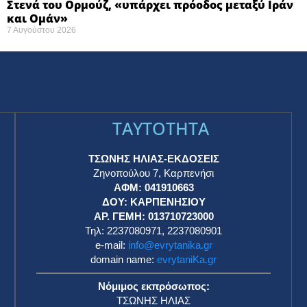
Στενά του Ορμούζ, «υπάρχει πρόοδος μεταξύ Ιράν
και Ομάν»
7 Αυγούστου 2026
TAYTOTHTA
ΤΣΩΝΗΣ ΗΛΙΑΣ-ΕΚΔΟΣΕΙΣ
Ζηνοπούλου 7, Καρπενήσι
ΑΦΜ: 041910663
η
ΔΟΥ: ΚΑΡΠΕΝΗΣΙΟΥ
ΑΡ. ΓΕΜΗ: 013710723000
Τηλ: 2237080971, 2237080901
e-mail:
info@evrytanika.gr
domain name:
evrytaniKa.gr
Νόμιμος εκπρόσωπος:
ΤΣΩΝΗΣ ΗΛΙΑΣ