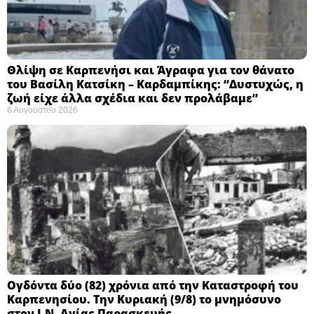
Θλίψη σε Καρπενήσι και Άγραφα για τον θάνατο
του Βασίλη Κατσίκη – Καρδαμπίκης: “Δυστυχώς, η
ζωή είχε άλλα σχέδια και δεν προλάβαμε”
6 Αυγούστου 2026
Ογδόντα δύο (82) χρόνια από την Καταστροφή του
Καρπενησίου. Την Κυριακή (9/8) το μνημόσυνο
στον Ι.Ν. Αγίας Παρασκευής