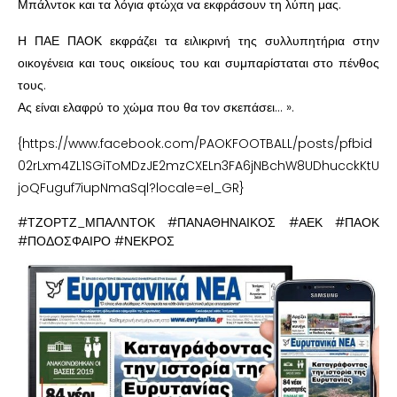
Μπάλντοκ και τα λόγια φτώχα να εκφράσουν τη λύπη μας.
Η ΠΑΕ ΠΑΟΚ εκφράζει τα ειλικρινή της συλλυπητήρια στην
οικογένεια και τους οικείους του και συμπαρίσταται στο πένθος
τους.
Ας είναι ελαφρύ το χώμα που θα τον σκεπάσει… ».
{https://www.facebook.com/PAOKFOOTBALL/posts/pfbid
02rLxm4ZL1SGiToMDzJE2mzCXELn3FA6jNBchW8UDhucckKtU
joQFuguf7iupNmaSql?locale=el_GR}
#ΤΖΟΡΤΖ_ΜΠΑΛΝΤΟΚ #ΠΑΝΑΘΗΝΑΙΚΟΣ #ΑΕΚ #ΠΑΟΚ
#ΠΟΔΟΣΦΑΙΡΟ #ΝΕΚΡΟΣ