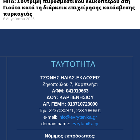
ΗΠΑ: Συντριβή πυροσβεστικού ελικοπτέρου στη
Γιούτα κατά τη διάρκεια επιχείρησης κατάσβεσης
πυρκαγιάς ​
8 Αυγούστου 2026
TAYTOTHTA
ΤΣΩΝΗΣ ΗΛΙΑΣ-ΕΚΔΟΣΕΙΣ
Ζηνοπούλου 7, Καρπενήσι
ΑΦΜ: 041910663
η
ΔΟΥ: ΚΑΡΠΕΝΗΣΙΟΥ
ΑΡ. ΓΕΜΗ: 013710723000
Τηλ: 2237080971, 2237080901
e-mail:
info@evrytanika.gr
domain name:
evrytaniKa.gr
Νόμιμος εκπρόσωπος: