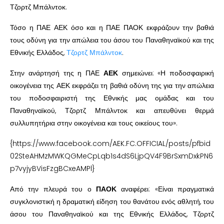
Τζορτζ Μπάλντοκ.
Τόσο η ΠΑΕ ΑΕΚ όσο και η ΠΑΕ ΠΑΟΚ εκφράζουν την βαθιά
τους οδύνη για την απώλεια του άσου του Παναθηναϊκού και της
Εθνικής Ελλάδος,
Τζορτζ Μπάλντοκ
.
Στην ανάρτησή της η ΠΑΕ
ΑΕΚ
σημειώνει: «Η ποδοσφαιρική
οικογένεια της ΑΕΚ εκφράζει τη βαθιά οδύνη της για την απώλεια
του ποδοσφαιριστή της Εθνικής μας ομάδας και του
Παναθηναϊκού, Τζορτζ Μπάλντοκ και απευθύνει θερμά
συλλυπητήρια στην οικογένεια και τους οικείους του».
{https://www.facebook.com/AEK.FC.OFFICIAL/posts/pfbid
02SteAHMzMWKQGMeCpLqb1s4dS6LjpQV4F9BrSxmDxkPN6
p7vyjyBVisFzgBCxeAMPl}
Από την πλευρά του ο
ΠΑΟΚ
αναφέρει: «Είναι πραγματικά
συγκλονιστική η δραματική είδηση του θανάτου ενός αθλητή, του
άσου του Παναθηναϊκού και της Εθνικής Ελλάδος, Τζορτζ