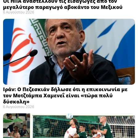
Οι ΗΠΑ αναστέλλουν τις εισαγωγές από τον
μεγαλύτερο παραγωγό αβοκάντο του Μεξικού ​
6 Αυγούστου 2026
Ιράν: Ο Πεζεσκιάν δήλωσε ότι η επικοινωνία με
τον Μοτζτάμπα Χαμενεΐ είναι «τώρα πολύ
δύσκολη» ​
6 Αυγούστου 2026