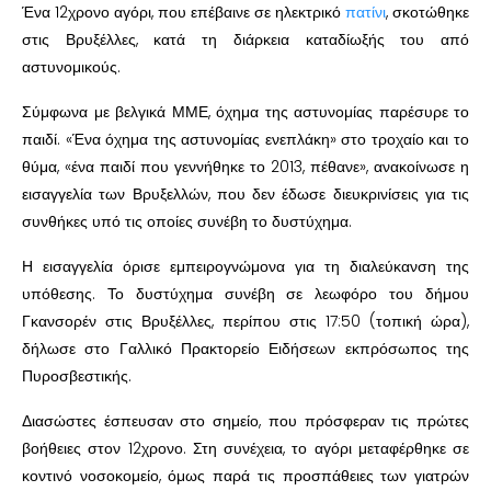
Ένα 12χρονο αγόρι, που επέβαινε σε ηλεκτρικό
πατίνι
, σκοτώθηκε
στις Βρυξέλλες, κατά τη διάρκεια καταδίωξής του από
αστυνομικούς.
Σύμφωνα με βελγικά ΜΜΕ, όχημα της αστυνομίας παρέσυρε το
παιδί. «Ένα όχημα της αστυνομίας ενεπλάκη» στο τροχαίο και το
θύμα, «ένα παιδί που γεννήθηκε το 2013, πέθανε», ανακοίνωσε η
εισαγγελία των Βρυξελλών, που δεν έδωσε διευκρινίσεις για τις
συνθήκες υπό τις οποίες συνέβη το δυστύχημα.
Η εισαγγελία όρισε εμπειρογνώμονα για τη διαλεύκανση της
υπόθεσης. Το δυστύχημα συνέβη σε λεωφόρο του δήμου
Γκανσορέν στις Βρυξέλλες, περίπου στις 17:50 (τοπική ώρα),
δήλωσε στο Γαλλικό Πρακτορείο Ειδήσεων εκπρόσωπος της
Πυροσβεστικής.
Διασώστες έσπευσαν στο σημείο, που πρόσφεραν τις πρώτες
βοήθειες στον 12χρονο. Στη συνέχεια, το αγόρι μεταφέρθηκε σε
κοντινό νοσοκομείο, όμως παρά τις προσπάθειες των γιατρών