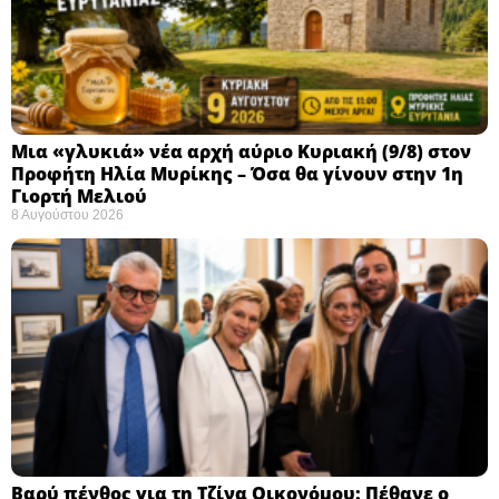
Μια «γλυκιά» νέα αρχή αύριο Κυριακή (9/8) στον
Προφήτη Ηλία Μυρίκης – Όσα θα γίνουν στην 1η
Γιορτή Μελιού
8 Αυγούστου 2026
Βαρύ πένθος για τη Τζίνα Οικονόμου: Πέθανε ο