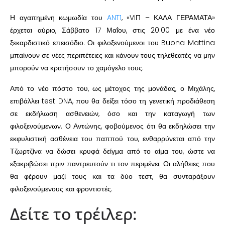
Η αγαπημένη κωμωδία του
ANT1
, «VIΠ – ΚΑΛΑ ΓΕΡΑΜΑΤΑ»
έρχεται αύριο, Σάββατο 17 Μαΐου, στις 20:00 με ένα νέο
ξεκαρδιστικό επεισόδιο. Οι φιλοξενούμενοι του Buona Mattina
μπαίνουν σε νέες περιπέτειες και κάνουν τους τηλεθεατές να μην
μπορούν να κρατήσουν το χαμόγελο τους.
Από το νέο πόστο του, ως μέτοχος της μονάδας, ο Μιχάλης,
επιβάλλει test DNA, που θα δείξει τόσο τη γενετική προδιάθεση
σε εκδήλωση ασθενειών, όσο και την καταγωγή των
φιλοξενούμενων. Ο Αντώνης, φοβούμενος ότι θα εκδηλώσει την
εκφυλιστική ασθένεια του παππού του, ενθαρρύνεται από την
Τζωρτζίνα να δώσει κρυφά δείγμα από το αίμα του, ώστε να
εξακριβώσει πριν παντρευτούν τι τον περιμένει. Οι αλήθειες που
θα φέρουν μαζί τους και τα δύο τεστ, θα συνταράξουν
φιλοξενούμενους και φροντιστές.
Δείτε το τρέιλερ: