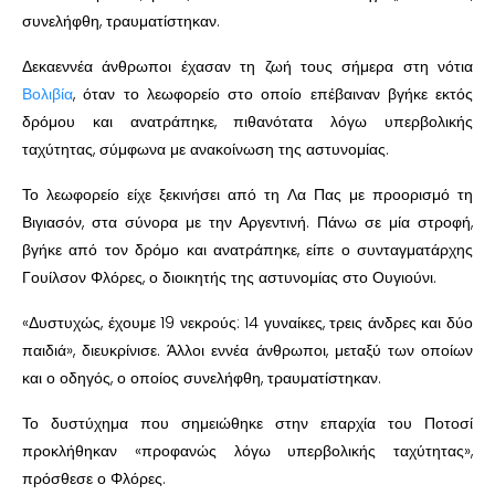
συνελήφθη, τραυματίστηκαν.
Δεκαεννέα άνθρωποι έχασαν τη ζωή τους σήμερα στη νότια
Βολιβία
, όταν το λεωφορείο στο οποίο επέβαιναν βγήκε εκτός
δρόμου και ανατράπηκε, πιθανότατα λόγω υπερβολικής
ταχύτητας, σύμφωνα με ανακοίνωση της αστυνομίας.
Το λεωφορείο είχε ξεκινήσει από τη Λα Πας με προορισμό τη
Βιγιασόν, στα σύνορα με την Αργεντινή. Πάνω σε μία στροφή,
βγήκε από τον δρόμο και ανατράπηκε, είπε ο συνταγματάρχης
Γουίλσον Φλόρες, ο διοικητής της αστυνομίας στο Ουγιούνι.
«Δυστυχώς, έχουμε 19 νεκρούς: 14 γυναίκες, τρεις άνδρες και δύο
παιδιά», διευκρίνισε. Άλλοι εννέα άνθρωποι, μεταξύ των οποίων
και ο οδηγός, ο οποίος συνελήφθη, τραυματίστηκαν.
Το δυστύχημα που σημειώθηκε στην επαρχία του Ποτοσί
προκλήθηκαν «προφανώς λόγω υπερβολικής ταχύτητας»,
πρόσθεσε ο Φλόρες.