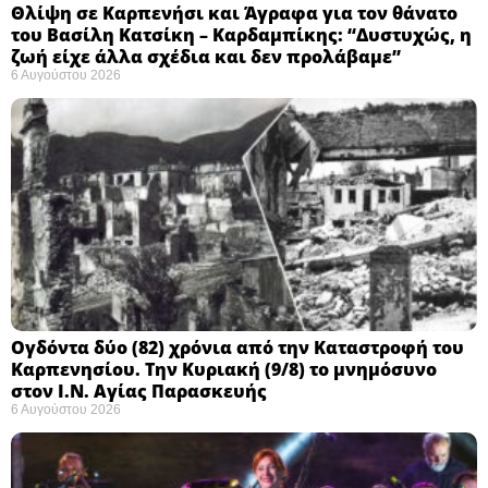
Θλίψη σε Καρπενήσι και Άγραφα για τον θάνατο
του Βασίλη Κατσίκη – Καρδαμπίκης: “Δυστυχώς, η
ζωή είχε άλλα σχέδια και δεν προλάβαμε”
6 Αυγούστου 2026
Ογδόντα δύο (82) χρόνια από την Καταστροφή του
Καρπενησίου. Την Κυριακή (9/8) το μνημόσυνο
στον Ι.Ν. Αγίας Παρασκευής
6 Αυγούστου 2026