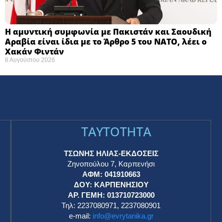
Η αμυντική συμφωνία με Πακιστάν και Σαουδική
Αραβία είναι ίδια με το Άρθρο 5 του ΝΑΤΟ, λέει ο
Χακάν Φιντάν
8 Αυγούστου 2026
TAYTOTHTA
ΤΣΩΝΗΣ ΗΛΙΑΣ-ΕΚΔΟΣΕΙΣ
Ζηνοπούλου 7, Καρπενήσι
ΑΦΜ: 041910663
η
ΔΟΥ: ΚΑΡΠΕΝΗΣΙΟΥ
ΑΡ. ΓΕΜΗ: 013710723000
Τηλ: 2237080971, 2237080901
e-mail:
info@evrytanika.gr