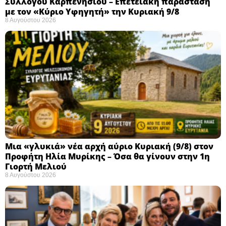
Συλλόγου Καρπενησίου – Επετειακή παράσταση
με τον «Κύριο Υφηγητή» την Κυριακή 9/8
8 Αυγούστου 2026
Μια «γλυκιά» νέα αρχή αύριο Κυριακή (9/8) στον
Προφήτη Ηλία Μυρίκης – Όσα θα γίνουν στην 1η
Γιορτή Μελιού
8 Αυγούστου 2026