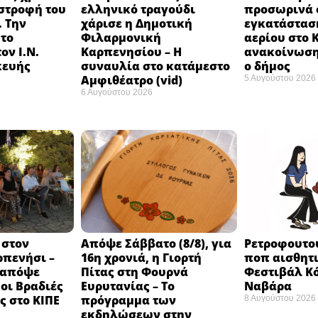
στροφή του
ελληνικό τραγούδι
προσωρινά ο
 Την
χάρισε η Δημοτική
εγκατάστασ
 το
Φιλαρμονική
αερίου στο 
ον Ι.Ν.
Καρπενησίου – Η
ανακοίνωση
κευής
συναυλία στο κατάμεστο
ο δήμος
Αμφιθέατρο (vid)
5 Αυγούστου 2026
6 Αυγούστου 2026
 στον
Απόψε Σάββατο (8/8), για
Ρετροφουτο
ρπενήσι –
16η χρονιά, η Γιορτή
ποπ αισθητι
 απόψε
Πίτας στη Φουρνά
Φεστιβάλ Κό
 οι Βραδιές
Ευρυτανίας – Το
Ναβάρα ​
 στο ΚΙΠΕ
πρόγραμμα των
8 Αυγούστου 2026
εκδηλώσεων στην