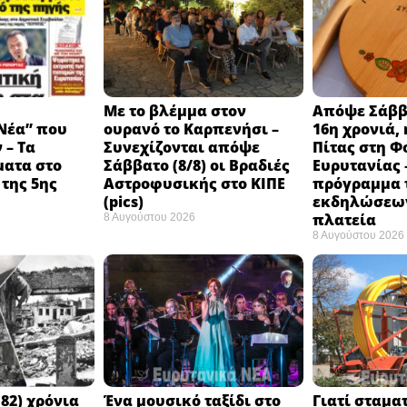
Με το βλέμμα στον
Απόψε Σάββα
Νέα” που
ουρανό το Καρπενήσι –
16η χρονιά, 
 – Τα
Συνεχίζονται απόψε
Πίτας στη Φ
ματα στο
Σάββατο (8/8) οι Βραδιές
Ευρυτανίας 
της 5ης
Αστροφυσικής στο ΚΙΠΕ
πρόγραμμα 
(pics)
εκδηλώσεων
πλατεία
8 Αυγούστου 2026
8 Αυγούστου 2026
82) χρόνια
Ένα μουσικό ταξίδι στο
Γιατί σταμα