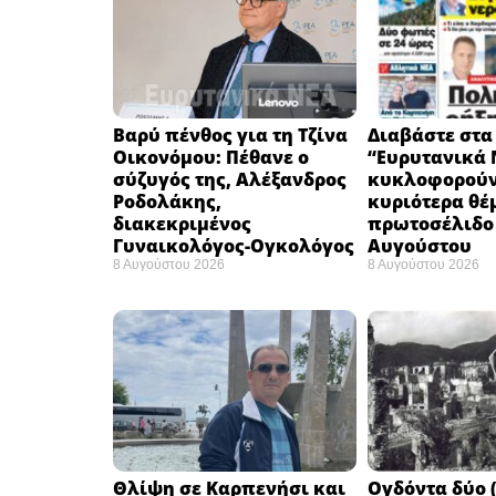
Βαρύ πένθος για τη Τζίνα
Διαβάστε στα
Οικονόμου: Πέθανε ο
“Ευρυτανικά 
σύζυγός της, Αλέξανδρος
κυκλοφορούν
Ροδολάκης,
κυριότερα θέ
διακεκριμένος
πρωτοσέλιδο 
Γυναικολόγος-Ογκολόγος
Αυγούστου
8 Αυγούστου 2026
8 Αυγούστου 2026
Θλίψη σε Καρπενήσι και
Ογδόντα δύο (