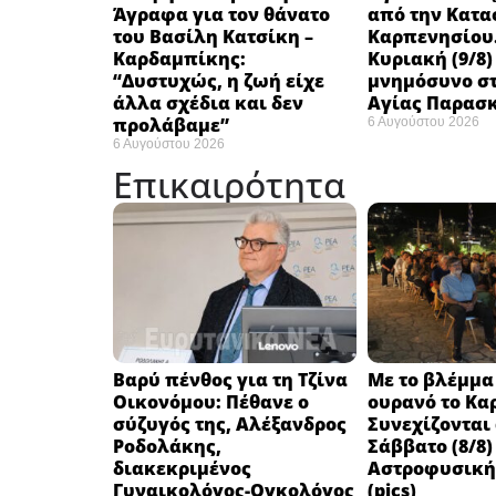
Άγραφα για τον θάνατο
από την Κατα
του Βασίλη Κατσίκη –
Καρπενησίου.
Καρδαμπίκης:
Κυριακή (9/8)
“Δυστυχώς, η ζωή είχε
μνημόσυνο στ
άλλα σχέδια και δεν
Αγίας Παρασ
προλάβαμε”
6 Αυγούστου 2026
6 Αυγούστου 2026
Επικαιρότητα
Βαρύ πένθος για τη Τζίνα
Με το βλέμμα
Οικονόμου: Πέθανε ο
ουρανό το Κα
σύζυγός της, Αλέξανδρος
Συνεχίζονται
Ροδολάκης,
Σάββατο (8/8)
διακεκριμένος
Αστροφυσικής
Γυναικολόγος-Ογκολόγος
(pics)