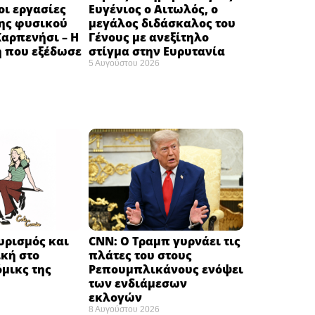
ι εργασίες
Ευγένιος ο Αιτωλός, ο
ης φυσικού
μεγάλος διδάσκαλος του
Καρπενήσι – Η
Γένους με ανεξίτηλο
 που εξέδωσε
στίγμα στην Ευρυτανία
5 Αυγούστου 2026
υρισμός και
CNN: Ο Τραμπ γυρνάει τις
κή στο
πλάτες του στους
μικς της
Ρεπουμπλικάνους ενόψει
των ενδιάμεσων
εκλογών ​
8 Αυγούστου 2026