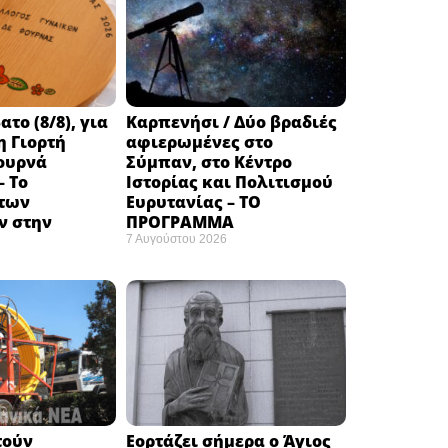
το (8/8), για
Καρπενήσι / Δύο βραδιές
η Γιορτή
αφιερωμένες στο
ουρνά
Σύμπαν, στο Κέντρο
– Το
Ιστορίας και Πολιτισμού
των
Ευρυτανίας – ΤΟ
 στην
ΠΡΟΓΡΑΜΜΑ
7 Αυγούστου 2026
τούν
Εορτάζει σήμερα ο Άγιος