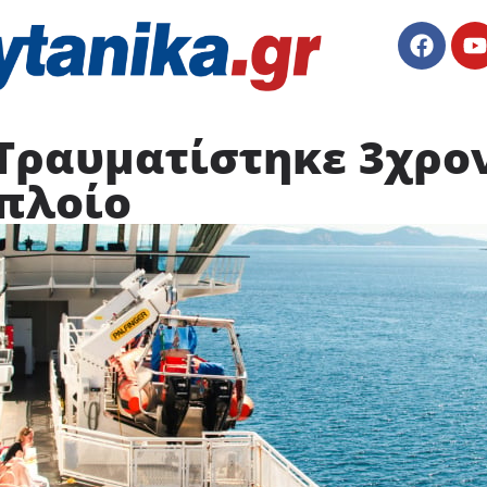
 Τραυματίστηκε 3χρο
 πλοίο